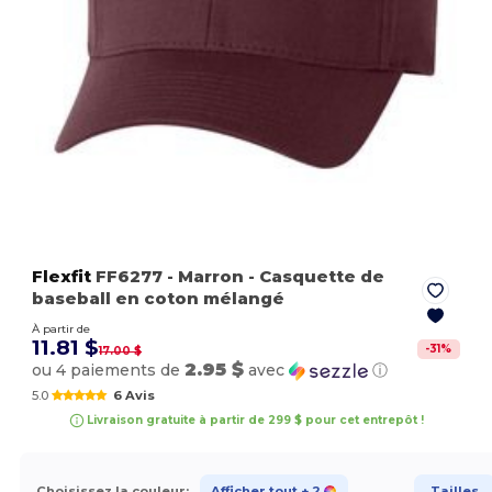
Flexfit
FF6277
- Marron
- Casquette de
baseball en coton mélangé
À partir de
11.81 $
-
31
%
17.00 $
2.95 $
ou 4 paiements de
avec
ⓘ
5.0
6 Avis
Livraison gratuite à partir de 299 $ pour cet entrepôt !
Choisissez la couleur:
Afficher tout
+ 2
Tailles