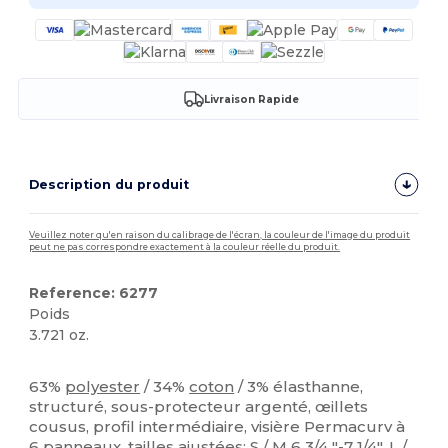
Livraison Rapide
Description du produit
Veuillez noter qu'en raison du calibrage de l'écran, la couleur de l'image du produit
peut ne pas correspondre exactement à la couleur réelle du produit.
Reference: 6277
Poids
3.721 oz.
Stock élévé
63%
polyester
/ 34%
coton
/ 3% élasthanne,
structuré, sous-protecteur argenté, œillets
cousus, profil intermédiaire, visière Permacurv à
6 panneaux, tailles ajustées: S / M 6 3/4 "-7 1/4", L /