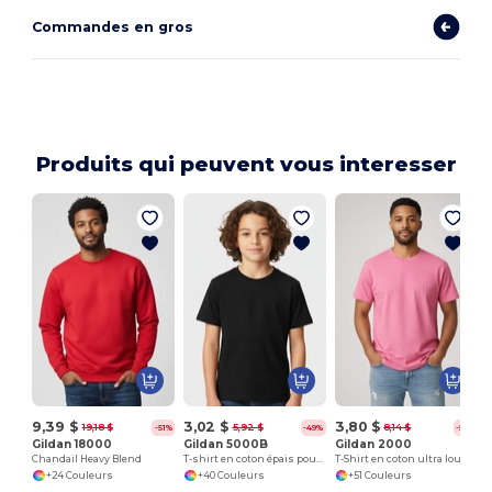
Commandes en gros
Produits qui peuvent vous interesser
9,39 $
3,02 $
3,80 $
19,18 $
5,92 $
8,14 $
-51%
-49%
-53%
Gildan 18000
Gildan 5000B
Gildan 2000
Chandail Heavy Blend
T-shirt en coton épais pour jeunes 8,8 oz
T-Shirt en coton ultra lourd pour adultes
+24 Couleurs
+40 Couleurs
+51 Couleurs