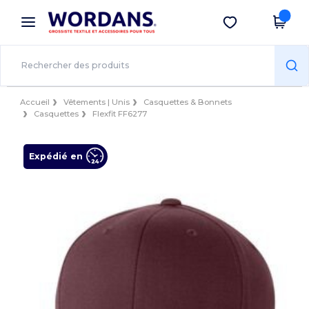
×
Appli Wordans
Obtenir l'appli
Meilleurs prix sur l’app !
Accueil
Vêtements | Unis
Casquettes & Bonnets
Casquettes
Flexfit FF6277
Expédié en