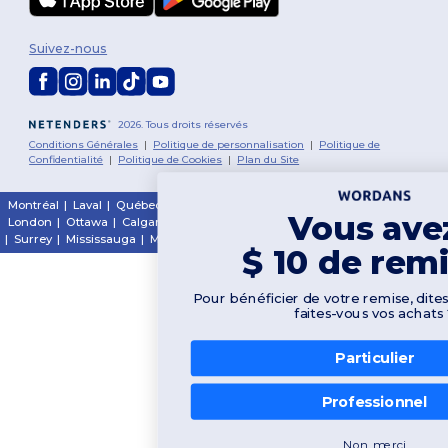
Suivez-nous
2026. Tous droits réservés
Conditions Générales
|
Politique de personnalisation
|
Politique de
Confidentialité
|
Politique de Cookies
|
Plan du Site
Montréal
|
Laval
|
Québec
|
Gatineau
|
Hamilton
|
Toronto
|
Brampton
|
Vous avez
London
|
Ottawa
|
Calgary
|
Edmonton
|
Vancouver
|
Winnipeg
|
Halifax
|
Surrey
|
Mississauga
|
Markham
$ 10 de remise !
Pour bénéficier de votre remise, dites-nous : pour qui
faites-vous vos achats ?
Particulier
👋
Bonjour
Si vous avez des questions ou
Professionnel
des préoccupations, vous
pouvez nous contacter à tout
moment. Notre chatbot est là
Non, merci