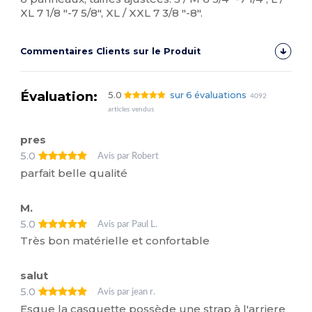
XL 7 1/8 "-7 5/8", XL / XXL 7 3/8 "-8".
Commentaires Clients sur le Produit
Évaluation:
5.0
sur 6 évaluations
4092
articles vendus
pres
5.0
Avis par Robert
parfait belle qualité
M.
5.0
Avis par Paul L.
Très bon matérielle et confortable
salut
5.0
Avis par jean r.
Esque la casquette possède une strap à l'arriere