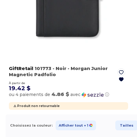
GiftRetail
101773
- Noir
- Morgan Junior
Magnetic Padfolio
À partir de
19.42 $
4.86 $
ou 4 paiements de
avec
ⓘ
⚠️ Produit non retournable
Choisissez la couleur:
Afficher tout
+ 1
Tailles