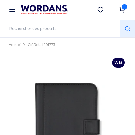
×
Appli Wordans
Obtenir l'appli
Meilleurs prix sur l’app !
Accueil
GiftRetail 101773
W15