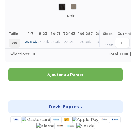
Noir
1-7
8-23
24-71
72-143
144-287
288 +
Plus
Taille
Stock
Quantit
+
24.86
$
24.09
$
23.31
$
22.53
$
20.98
$
19.42
$
OS
4496
Sélections:
0
Total:
0.00 
Ajouter au Panier
Personnalisez-le !
Devis Express