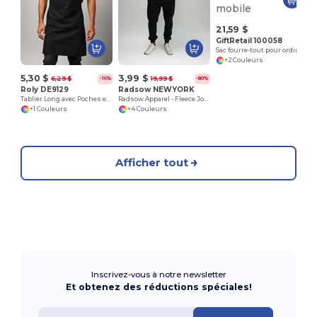
21,59 $
GiftRetail 100058
Sac fourre-tout pour ordinateur portable - bureau mobile
+2 Couleurs
5,30 $
3,99 $
6,29 $
19,99 $
-16%
-80%
Roly DE9129
Radsow NEWYORK
Tablier Long avec Poches et Liens Assortis DUCASSE
Radsow Apparel - Fleece Jogger NEW YORK
+1 Couleurs
+4 Couleurs
Afficher tout
Inscrivez-vous à notre newsletter
Et obtenez des réductions spéciales!