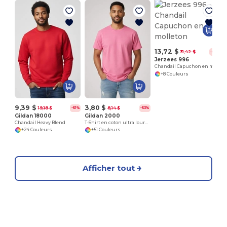
T
13,72 $
31,42 $
-56%
Jerzees 996
Chandail Capuchon en molleton
+8 Couleurs
9,39 $
3,80 $
19,18 $
8,14 $
-51%
-53%
Gildan 18000
Gildan 2000
Chandail Heavy Blend
T-Shirt en coton ultra lourd pour adultes
+24 Couleurs
+51 Couleurs
Afficher tout