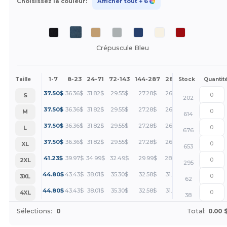
Choisissez la couleur:
Afficher tout
+ 6
Crépuscule Bleu
1-7
8-23
24-71
72-143
144-287
288 +
Plus
Taille
Stock
Quantit
+
37.50
$
36.36
$
31.82
$
29.55
$
27.28
$
26.14
$
S
202
+
37.50
$
36.36
$
31.82
$
29.55
$
27.28
$
26.14
$
M
614
+
37.50
$
36.36
$
31.82
$
29.55
$
27.28
$
26.14
$
L
676
+
37.50
$
36.36
$
31.82
$
29.55
$
27.28
$
26.14
$
XL
653
+
41.23
$
39.97
$
34.99
$
32.49
$
29.99
$
28.74
$
2XL
295
+
44.80
$
43.43
$
38.01
$
35.30
$
32.58
$
31.22
$
3XL
62
+
44.80
$
43.43
$
38.01
$
35.30
$
32.58
$
31.22
$
4XL
38
Sélections:
0
Total:
0.00 