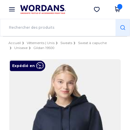
×
Appli Wordans
Obtenir l'appli
Meilleurs prix sur l’app !
Accueil
Vêtements | Unis
Sweats
Sweat à capuche
Unisexe
Gildan 19500
Expédié en