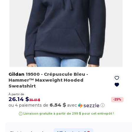
Gildan
19500
- Crépuscule Bleu
-
Hammer™ Maxweight Hooded
Sweatshirt
À partir de
26.14 $
-
25
%
35.01 $
6.54 $
ou 4 paiements de
avec
ⓘ
Livraison gratuite à partir de 299 $ pour cet entrepôt !