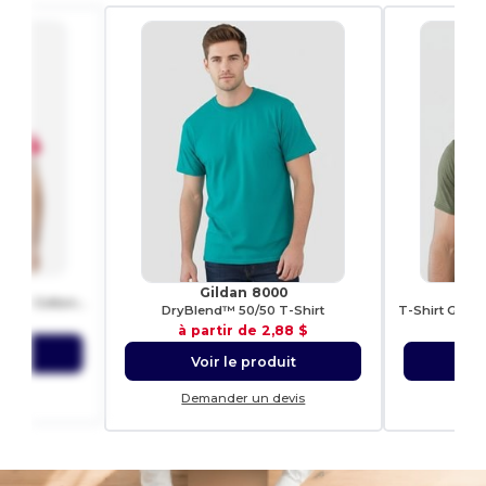
00
Gildan 8000
G
T-shirt à manches courtes en Cotton Lourd™
DryBlend™ 50/50 T-Shirt
12 $
à partir de
2,88 $
à p
uit
Voir le produit
Vo
evis
Demander un devis
Dem