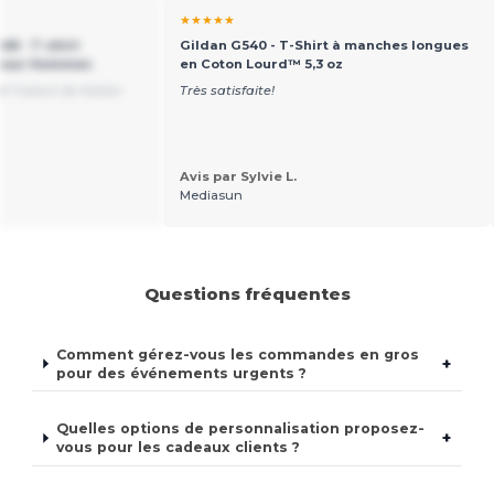
★★★★★
48 - T-shirt
Gildan G540 - T-Shirt à manches longues
 pour Hommes
en Coton Lourd™ 5,3 oz
le
Traduit de Italian
Très satisfaite!
Avis par Sylvie L.
.
Mediasun
Questions fréquentes
Comment gérez-vous les commandes en gros
+
pour des événements urgents ?
Quelles options de personnalisation proposez-
+
vous pour les cadeaux clients ?