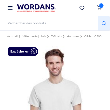
×
Appli Wordans
Obtenir l'appli
Meilleurs prix sur l’app !
Accueil
Vêtements | Unis
T-Shirts
Hommes
Gildan G500
Expédié en