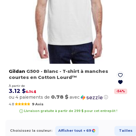
Gildan
G500
- Blanc
- T-shirt à manches
courtes en Cotton Lourd™
À partir de
3.12 $
-
54
%
6.74 $
0.78 $
ou 4 paiements de
avec
ⓘ
4.8
9 Avis
Livraison gratuite à partir de 299 $ pour cet entrepôt !
Choisissez la couleur:
Afficher tout
+ 69
Tailles