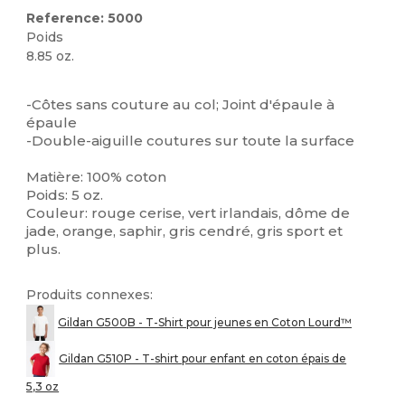
Reference: 5000
Poids
8.85 oz.
Personnalisé
Stock élévé
-Côtes sans couture au col; Joint d'épaule à
épaule
-Double-aiguille coutures sur toute la surface
Matière: 100% coton
Poids: 5 oz.
Couleur: rouge cerise, vert irlandais, dôme de
jade, orange, saphir, gris cendré, gris sport et
plus.
Produits connexes:
Gildan G500B - T-Shirt pour jeunes en Coton Lourd™
Gildan G510P - T-shirt pour enfant en coton épais de
5,3 oz