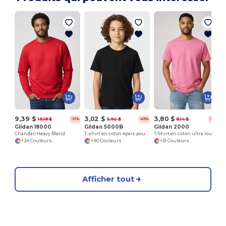
C
9,39 $
3,02 $
3,80 $
19,18 $
5,92 $
8,14 $
-51%
-49%
-53%
Gildan 18000
Gildan 5000B
Gildan 2000
Chandail Heavy Blend
T-shirt en coton épais pour jeunes 8,8 oz
T-Shirt en coton ultra lourd pour adultes
+24 Couleurs
+40 Couleurs
+51 Couleurs
Afficher tout