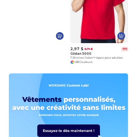
2,97 $
6,74 $
-56%
Gildan 5000
T-Shirt en Coton™ épais pour adultes
+68 Couleurs