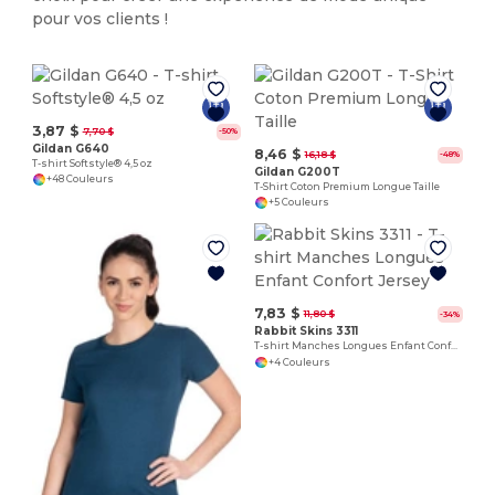
pour vos clients !
3,87 $
7,70 $
-50%
Gildan G640
8,46 $
16,18 $
-48%
T-shirt Softstyle® 4,5 oz
Gildan G200T
+48 Couleurs
T-Shirt Coton Premium Longue Taille
+5 Couleurs
7,83 $
11,80 $
-34%
Rabbit Skins 3311
T-shirt Manches Longues Enfant Confort Jersey
+4 Couleurs