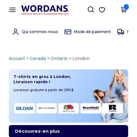
×
Appli Wordans
Obtenir l'appli
Meilleurs prix sur l’app !
Qui sommes-nous
Mode de paiement
Mode 
Accueil
>
Canada
>
Ontario
> London
T-shirts en gros à London,
Livraison rapide !
Livraison gratuite à partir de 299 $
Découvrez-en plus