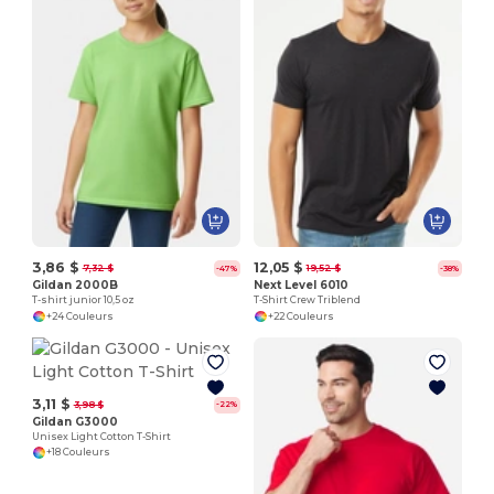
3,86 $
12,05 $
7,32 $
19,52 $
-47%
-38%
Gildan 2000B
Next Level 6010
T-shirt junior 10,5 oz
T-Shirt Crew Triblend
+24 Couleurs
+22 Couleurs
3,11 $
3,98 $
-22%
Gildan G3000
Unisex Light Cotton T-Shirt
+18 Couleurs