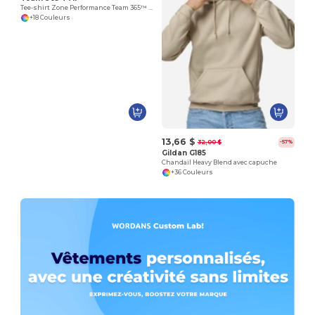
Tee-shirt Zone Performance Team 365™ pour homme
+18 Couleurs
13,66 $
32,00 $
-57%
Gildan G185
Chandail Heavy Blend avec capuche
+36 Couleurs