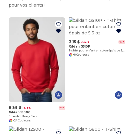
pour vos clients !
3,15 $
7,32 $
-57%
Gildan G510P
T-shirt pour enfant en coton épais de 5,3 oz
+8 Couleurs
9,39 $
19,18 $
-51%
Gildan 18000
Chandail Heavy Blend
+24 Couleurs