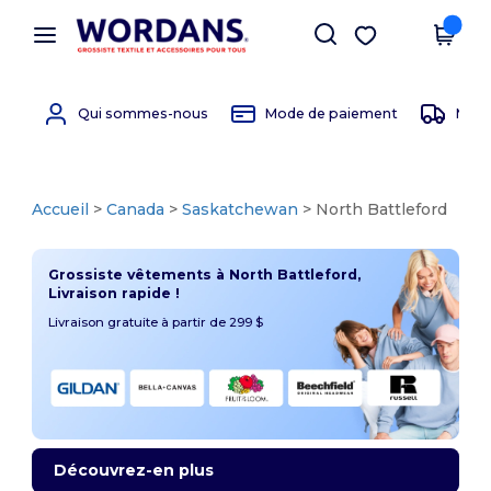
×
Appli Wordans
Obtenir l'appli
Meilleurs prix sur l’app !
Qui sommes-nous
Mode de paiement
Mode 
Accueil
>
Canada
>
Saskatchewan
> North Battleford
Grossiste vêtements à North Battleford,
Livraison rapide !
Livraison gratuite à partir de 299 $
Découvrez-en plus