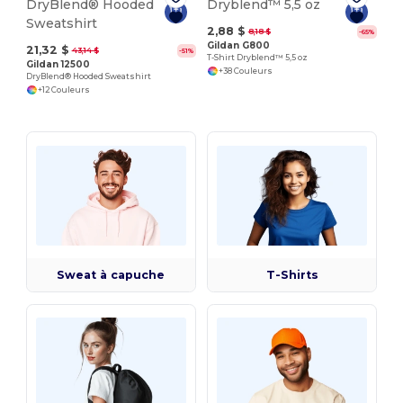
2,88 $
8,18 $
-65%
Gildan G800
21,32 $
43,14 $
-51%
T-Shirt Dryblend™ 5,5 oz
Gildan 12500
+38 Couleurs
DryBlend® Hooded Sweatshirt
+12 Couleurs
Sweat à capuche
T-Shirts