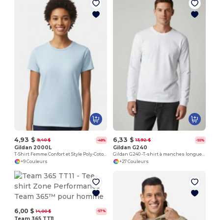
4,93 $
6,33 $
9,40 $
13,92 $
-48%
-55%
Gildan 2000L
Gildan G240
T-Shirt Femme Confort et Style Poly-Coton
Gildan G240 -T-shirt à manches longues en coton| Wordans
+9 Couleurs
+27 Couleurs
6,00 $
14,00 $
-57%
Team 365 TT11