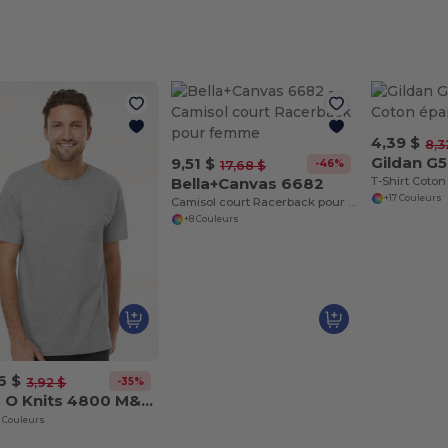
4,39 $
8,3
Gildan G
9,51 $
-46%
17,68 $
Bella+Canvas 6682
T-Shirt Coton
+17 Couleurs
Camisol court Racerback pour femme
+8 Couleurs
6 $
-35%
3,92 $
M & O Knits 4800 M&O GOLD SOFT TOUCH
 Couleurs