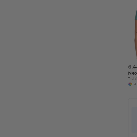
6,4
Nex
+21