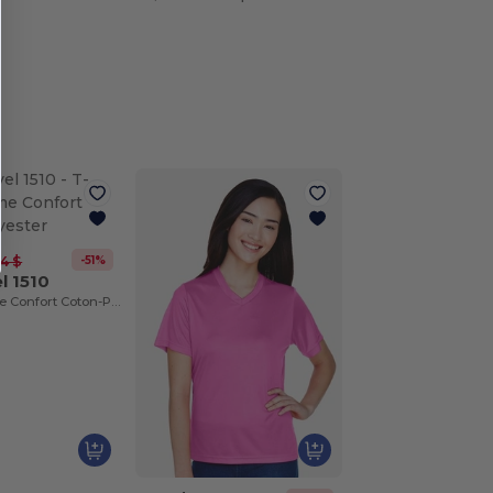
-51%
44 $
l 1510
T-shirt Femme Confort Coton-Polyester