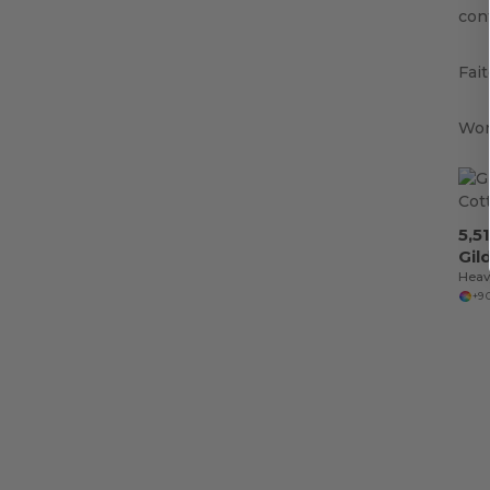
con
Fai
Wor
5,5
Gil
Heav
+9 