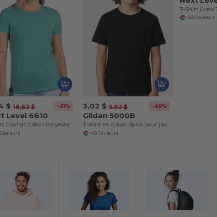
Next Lev
T-Shirt Crew 
+22 Couleurs
4 $
3,02 $
-61%
-49%
16,62 $
5,92 $
t Level 6610
Gildan 5000B
T-shirt Confort Coton-Polyester Premium
T-shirt en coton épais pour jeunes 8,8 oz
 Couleurs
+40 Couleurs