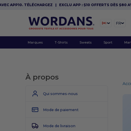
APP10. TÉLÉCHARGEZ
|
EXCLU APP : $10 OFFERTS DÈS $80 AVEC A
FR
Marques
T-Shirts
Sweats
Sport
Man
À propos
Acc
Qui sommes-nous
Mode de paiement
Mode de livraison