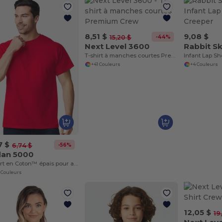
8,51 $
9,08 $
-44%
15,20 $
Next Level 3600
Rabbit S
T-shirt à manches courtes Premium Crew
Infant Lap S
+41 Couleurs
+4 Couleurs
7 $
-56%
6,74 $
dan 5000
T-Shirt en Coton™ épais pour adultes
 Couleurs
12,05 $
19