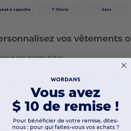
weat à capuche
T-Shirts
Sacs
ersonnalisez vos vêtements o
nvenue chez Wordans Bolton!
s êtes à la recherche de t-shirts en gros à Bolton? Wordans es
Vous avez
z Wordans, nous avons tous les marques connues, que ce soit p
tés, des casquettes ou même des manteaux d'hiver!
$ 10 de remise !
 ce soit pour des commandes en gros ou à l'unité, nous pouvo
ibles sur le marché ainsi qu'une livraison ultra rapide!
Pour bénéficier de votre remise, dites-
nous : pour qui faites-vous vos achats ?
s avons l'inventaire en temps réel auquel vous avez accès dire