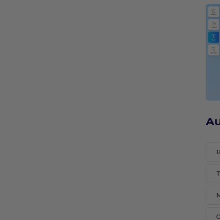
Au
B
T
M
G