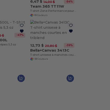
6,47 $
-54%
14,00 $
Team 365 TT11W
T-shirt Zone Performance pour femme
+18 Couleurs
-47%
2 $
500L
 épais 5,3 oz
12,73 $
-39%
20,80 $
Bella+Canvas 3413C
T-shirt unisexe à manches courtes en triblend
+38 Couleurs