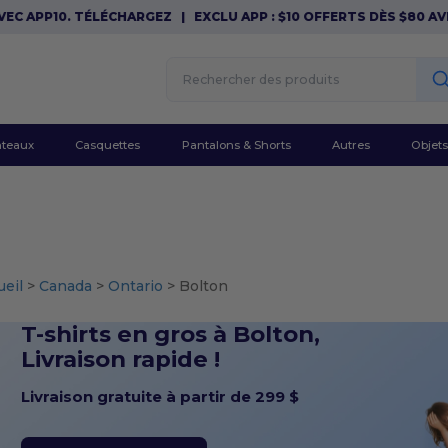
PP10. TÉLÉCHARGEZ
|
EXCLU APP : $10 OFFERTS DÈS $80 AVEC AP
teaux
Casquettes
Pantalons & Shorts
Autres
Objets
ueil
>
Canada
>
Ontario
> Bolton
T-shirts en gros à Bolton,
Livraison rapide !
Livraison gratuite à partir de 299 $