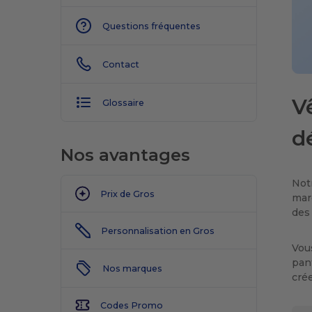
Questions fréquentes
Contact
V
Glossaire
d
Nos avantages
Not
Prix de Gros
mar
des 
Personnalisation en Gros
Vou
pant
Nos marques
cré
Codes Promo