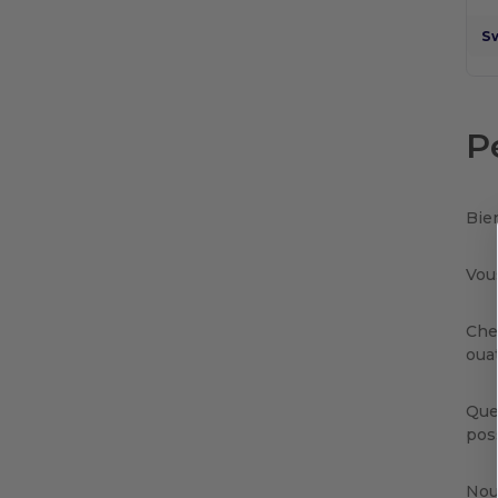
S
P
Bie
Vou
Che
oua
Que
poss
Nou