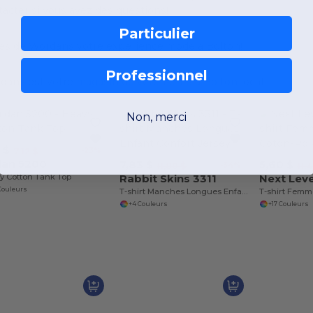
tacter si vous avez des questions!
Particulier
tes de Wordans votre expérience mode à Bolton!
Professionnel
dans est votre
magasin de vêtements à Bolton
local
Non, merci
1 $
-23%
7,12 $
dan 5200
7,83 $
5,60 $
-34%
11,80 $
11,
y Cotton Tank Top
Rabbit Skins 3311
Next Leve
Couleurs
T-shirt Manches Longues Enfant Confort Jersey
+4 Couleurs
+17 Couleurs