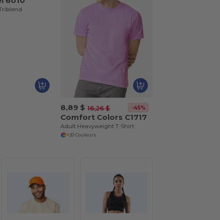
el 6010
Triblend
8,89 $
-45%
16,26 $
Comfort Colors C1717
Adult Heavyweight T-Shirt
+20 Couleurs