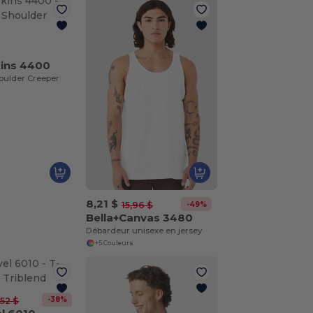
kins 4400
houlder Creeper
8,21 $
-49%
15,96 $
Bella+Canvas 3480
Débardeur unisexe en jersey
+5 Couleurs
-38%
,52 $