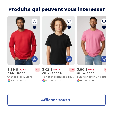
Produits qui peuvent vous interesser
9,39 $
3,02 $
3,80 $
19,18 $
5,92 $
8,14 $
-51%
-49%
-53%
Gildan 18000
Gildan 5000B
Gildan 2000
Chandail Heavy Blend
T-shirt en coton épais pour jeunes 8,8 oz
T-Shirt en coton ultra lourd pour adultes
+24 Couleurs
+40 Couleurs
+51 Couleurs
Afficher tout