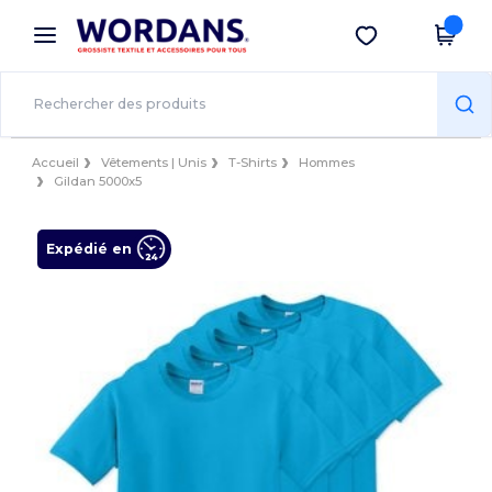
×
Appli Wordans
Obtenir l'appli
Meilleurs prix sur l’app !
Accueil
Vêtements | Unis
T-Shirts
Hommes
Gildan 5000x5
Expédié en