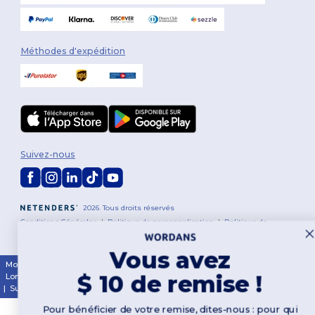
Méthodes d'expédition
Suivez-nous
2026. Tous droits réservés
Conditions Générales
|
Politique de personnalisation
|
Politique de
Confidentialité
|
Politique de Cookies
|
Plan du Site
Vous avez
Montréal
|
Laval
|
Québec
|
Gatineau
|
Hamilton
|
Toronto
|
Brampton
|
$ 10 de remise !
London
|
Ottawa
|
Calgary
|
Edmonton
|
Vancouver
|
Winnipeg
|
Halifax
|
Surrey
|
Mississauga
|
Markham
Pour bénéficier de votre remise, dites-nous : pour qui