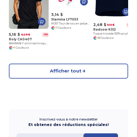
3,14 $
Stamina LY7053
HOST Tour de cou en polyester avec mousqueton
2,48 $
5,10 $
-51%
+1 Couleurs
Radsow KS12
5,16 $
Tuque tricotée 100% acrylique
6,29 $
-18%
+8 Couleurs
Roly CA0407
BAHRAIN T-shirt technique manches courtes raglan
+1 Couleurs
Afficher tout
Inscrivez-vous à notre newsletter
Et obtenez des réductions spéciales!