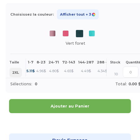
Choisissez la couleur:
Afficher tout
+ 3
Vert foret
1-7
8-23
24-71
72-143
144-287
288 +
Plus
Taille
Stock
Quantit
+
5.11
$
4.96
$
4.80
$
4.65
$
4.49
$
4.34
$
2XL
10
Sélections:
0
Total:
0.00 
Ajouter au Panier
Personnalisez-le !