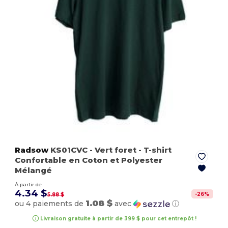
Radsow
KS01CVC
- Vert foret
- T-shirt
Confortable en Coton et Polyester
Mélangé
À partir de
4.34 $
-
26
%
5.88 $
1.08 $
ou 4 paiements de
avec
ⓘ
Livraison gratuite à partir de 399 $ pour cet entrepôt !