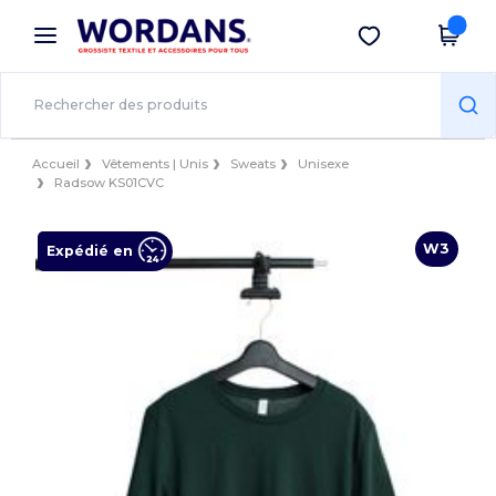
×
Appli Wordans
Obtenir l'appli
Meilleurs prix sur l’app !
Accueil
Vêtements | Unis
Sweats
Unisexe
Radsow KS01CVC
W3
Expédié en