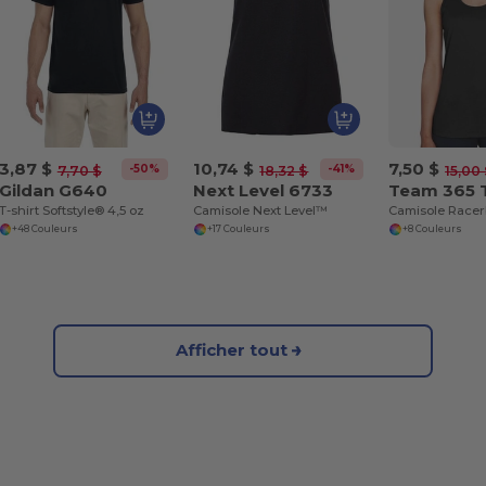
3,87 $
10,74 $
7,50 $
-50%
-41%
7,70 $
18,32 $
15,00
Gildan G640
Next Level 6733
Team 365
T-shirt Softstyle® 4,5 oz
Camisole Next Level™
+48 Couleurs
+17 Couleurs
+8 Couleurs
Afficher tout