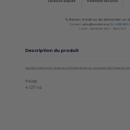
Livraison Rapide
Paiement Sécurisé
Besoin d'aide ou de demander un de
Contact
sales@wordans.ca
OU
(438) 809-
Lundi - Vendredi 9am - 5pm EST
Description du produit
Veuillez noter qu'en raison du calibrage de l'écran, la couleur de l'image du p
Poids
4.127 oz.
Stock élévé