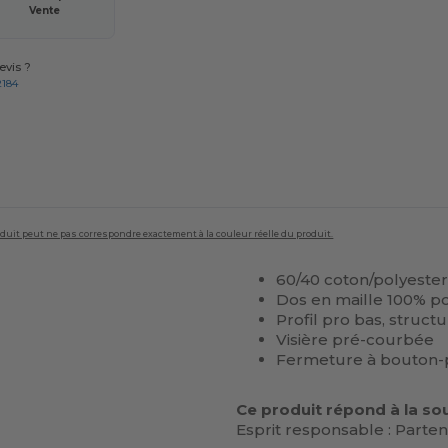
Vente
vis ?
2184
roduit peut ne pas correspondre exactement à la couleur réelle du produit.
60/40 coton/polyester
Dos en maille 100% p
Profil pro bas, struct
Visière pré-courbée
Fermeture à bouton-
Ce produit répond à la sou
Esprit responsable : Partena