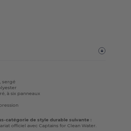
, sergé
olyester
uré, à six panneaux
pression
s-catégorie de style durable suivante :
riat officiel avec Captains for Clean Water.