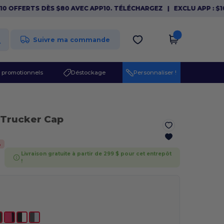
FFERTS DÈS $80 AVEC APP10. TÉLÉCHARGEZ
|
EXCLU APP : $10 OF
Suivre ma commande
 promotionnels
Déstockage
Personnaliser !
 Trucker Cap
%
Livraison gratuite à partir de 299 $ pour cet entrepôt
!