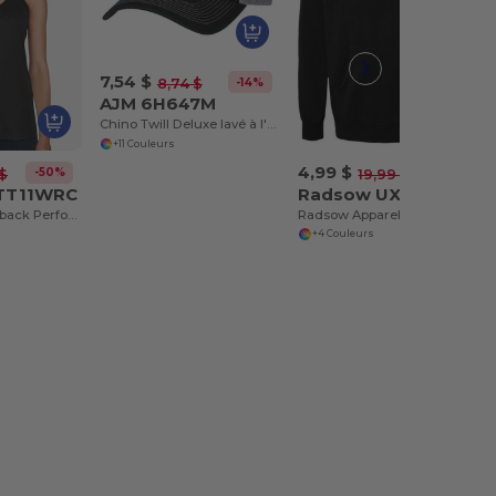
7,54 $
-14%
8,74 $
AJM 6H647M
Chino Twill Deluxe lavé à l'enzyme / Construction en maille de polyester souple (dos en maille)
+11 Couleurs
4,99 $
-50%
-75%
 $
19,99 $
 TT11WRC
Radsow UXX04
Camisole Racerback Performance pour femme
Radsow Apparel - Sweat Shirt à capuche London pour hommes
+4 Couleurs