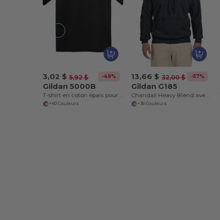
3,02 $
13,66 $
-49%
-57%
5,92 $
32,00 $
Gildan 5000B
Gildan G185
T-shirt en coton épais pour jeunes 8,8 oz
Chandail Heavy Blend avec capuche
+40 Couleurs
+36 Couleurs