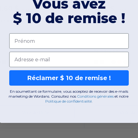
Vous avez
1,60 $
7,72 $
-29%
16,24 $
11,34 $
$ 10 de remise !
ichardson 168
Yupoong 6006
Prénom
Casquette Trucker à sept panneaux
Five-Panel Classic 
Fermeture en plastiqu
Email
Réclamer $ 10 de remise !
Adjustable
OS
En soumettant ce formulaire, vous acceptez de recevoir des e-mails
marketing de Wordans. Consultez nos
Conditions générales
​
et notre
W14
Ontario
W14
Ontario
Politique de confidentialité
.
Voir Article
Voir Art