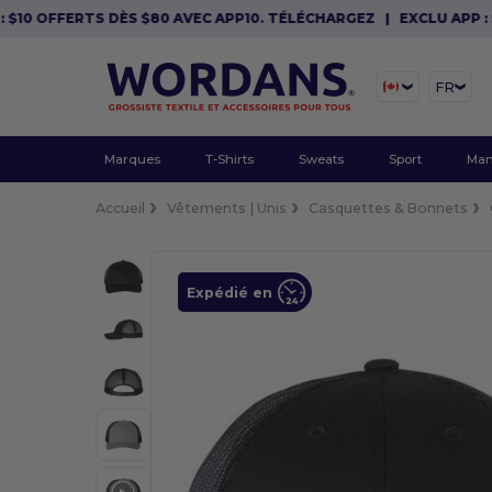
 OFFERTS DÈS $80 AVEC APP10. TÉLÉCHARGEZ
|
EXCLU APP : $10 
FR
Marques
T-Shirts
Sweats
Sport
Man
Accueil
Vêtements | Unis
Casquettes & Bonnets
Expédié en