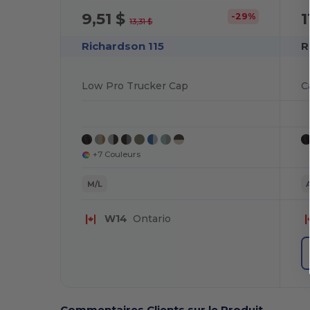
9,51 $
1
-29%
13,31 $
Richardson 115
R
Low Pro Trucker Cap
+7 Couleurs
M/L
W14
Ontario
Commentaires Clients sur le Produit