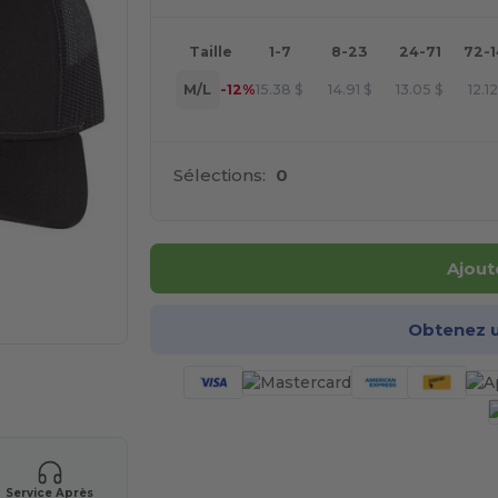
Taille
1-7
8-23
24-71
72-
M/L
-12%
15.38
$
14.91
$
13.05
$
12.1
Sélections:
0
Ajout
Obtenez u
 vos produits
Service Après