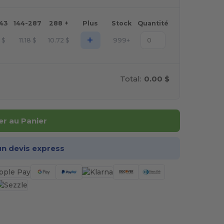
143
144-287
288 +
Plus
Stock
Quantité
+
2
$
11.18
$
10.72
$
999+
Total:
0.00 $
er au Panier
n devis express