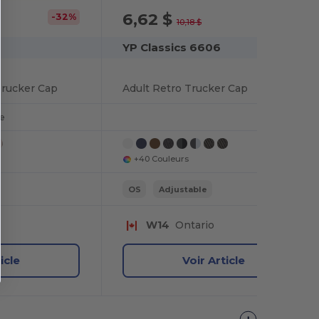
6,62 $
-32%
-35%
10,18 $
YP Classics 6606
Trucker Cap
Adult Retro Trucker Cap
e
+40 Couleurs
OS
Adjustable
W14
Ontario
icle
Voir Article