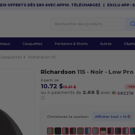
OFFERTS DÈS $80 AVEC APP10. TÉLÉCHARGEZ
|
EXCLU APP : $10 O
teaux
Casquettes
Pantalons & Shorts
Autres
Objets
Casquettes
Richardson 115
Richardson
115
- Noir
- Low Pro
À partir de
10.72 $
-
19
13.31 $
2.68 $
ou 4 paiements de
avec
ⓘ
Choisissez la couleur:
Afficher tout
+ 14