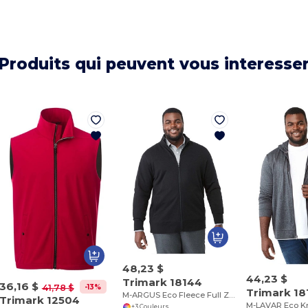
Produits qui peuvent vous interesse
48,23 $
44,23 $
Trimark 18144
36,16 $
-13%
41,78 $
Trimark 18
M-ARGUS Eco Fleece Full Zip
Trimark 12504
+3 Couleurs