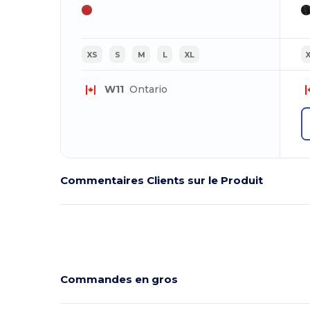
XS
S
M
L
XL
W11
Ontario
Commentaires Clients sur le Produit
Commandes en gros