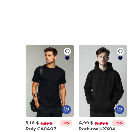
5,16 $
4,99 $
-18%
-75%
6,29 $
19,99 $
Roly CA0407
Radsow UXX04