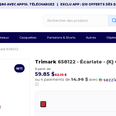
VEC APP10. TÉLÉCHARGEZ
|
EXCLU APP : $10 OFFERTS DÈS $80 AV
teaux
Casquettes
Pantalons & Shorts
Autres
Objets
ark 658122
Trimark
658122
- Écarlate
- (K
W11
À partir de
59.85 $
62.10 $
14.96 $
ou 4 paiements de
avec
ⓘ