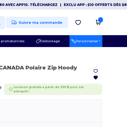
EC APP10. TÉLÉCHARGEZ
|
EXCLU APP : $10 OFFERTS DÈS $80 AVE
Suivre ma commande
 promotionnels
Déstockage
Personnaliser !
) CANADA Polaire Zip Hoody
Livraison gratuite à partir de 399 $ pour cet
entrepôt !