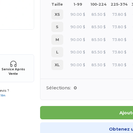
Taille
1-99
100-224
225-374
XS
90.00
$
85.50
$
73.80
$
S
90.00
$
85.50
$
73.80
$
M
90.00
$
85.50
$
73.80
$
 vos produits
L
90.00
$
85.50
$
73.80
$
XL
90.00
$
85.50
$
73.80
$
Service Après
Vente
Sélections:
0
vis ?
2184
Ajout
Obtenez u