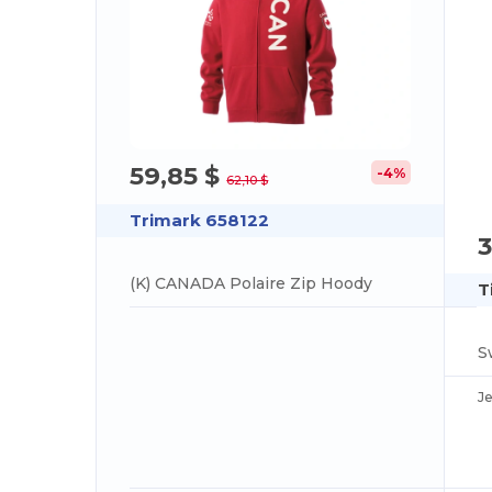
59,85 $
-4%
62,10 $
Trimark 658122
3
(K) CANADA Polaire Zip Hoody
T
J