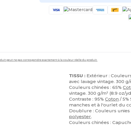
roduit peut ne pas correspondre exactement à la couleur réelle du produit.
TISSU :
Extérieur : Couleur
avec lavage vintage. 300 g/m
Couleurs chinées : 65%
Co
vintage. 300 g/m² (8.9 oz/yd
Contraste : 95%
Coton
/ 5% 
manches et à l'ourlet du c
Doublure : Couleurs unies
polyester
.
Couleurs chinées : Capuc