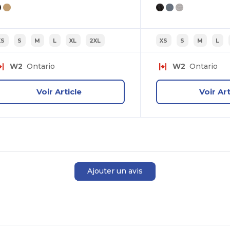
XS
S
M
L
XL
2XL
XS
S
M
L
W2
Ontario
W2
Ontario
Voir Article
Voir Art
Ajouter un avis