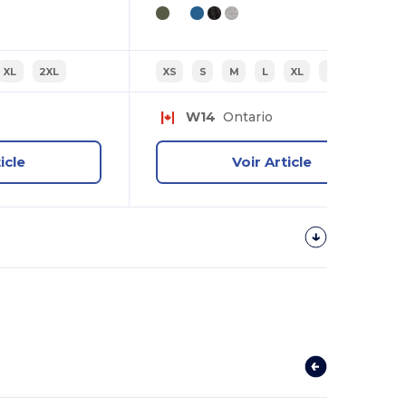
XL
2XL
XS
S
M
L
XL
2XL
W14
Ontario
icle
Voir Article