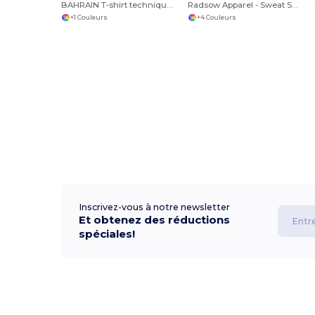
BAHRAIN T-shirt technique manches courtes raglan
Radsow Apparel - Sweat Shirt à capuche London pour hommes
+1 Couleurs
+4 Couleurs
Inscrivez-vous à notre newsletter
Et obtenez des réductions
spéciales!