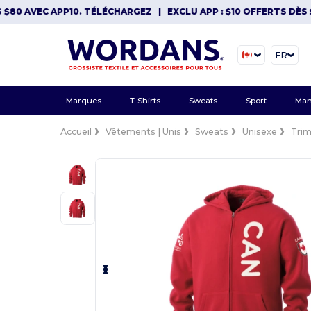
AVEC APP10. TÉLÉCHARGEZ
|
EXCLU APP : $10 OFFERTS DÈS $80 A
FR
Marques
T-Shirts
Sweats
Sport
Man
Accueil
Vêtements | Unis
Sweats
Unisexe
Trim