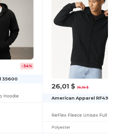
-34%
l 35600
26,01 $
-28%
36,36 $
ip Hoodie
American Apparel RF497
ReFlex Fleece Unisex Full Zip Hoodie
Polyester