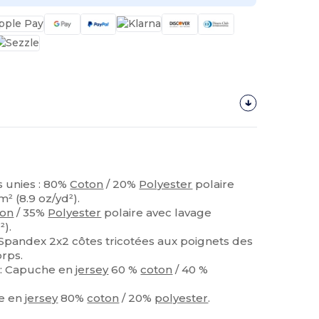
s unies : 80%
Coton
/ 20%
Polyester
polaire
² (8.9 oz/yd²).
ton
/ 35%
Polyester
polaire avec lavage
²).
Spandex 2x2 côtes tricotées aux poignets des
orps.
 : Capuche en
jersey
60 %
coton
/ 40 %
he en
jersey
80%
coton
/ 20%
polyester
.