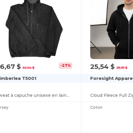
6,67 $
25,54 $
-27%
50,54 $
38,81 $
imberlea T5001
Foresight Appare
Sweat à capuche unisexe en laine polaire Sherpa Shearling
Cloud Fleece Full Z
ersey
Coton