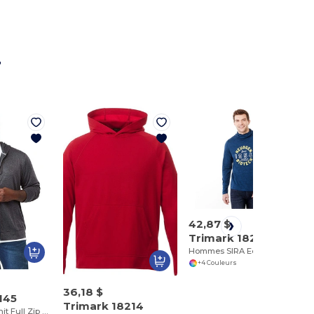
r
42,87 $
Trimark 18217
Hommes SIRA Eco Knit Hoody
+4 Couleurs
36,18 $
145
Trimark 18214
M-LAVAR Eco Knit Full Zip Hood (capuche zippée)