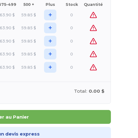
375-499
500 +
Plus
Stock
Quantité
+
63.90
$
59.85
$
0
+
63.90
$
59.85
$
0
+
63.90
$
59.85
$
0
+
63.90
$
59.85
$
0
+
63.90
$
59.85
$
0
Total:
0.00 $
er au Panier
n devis express