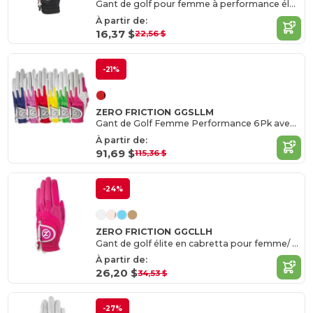
Gant de golf pour femme à performance élevée/ Main gauche
À partir de:
16,37 $
22,56 $
-21%
ZERO FRICTION GGSLLM
Gant de Golf Femme Performance 6Pk avec Technologie Compression
À partir de:
91,69 $
115,36 $
-24%
ZERO FRICTION GGCLLH
Gant de golf élite en cabretta pour femme/ main gauche
À partir de:
26,20 $
34,53 $
-27%