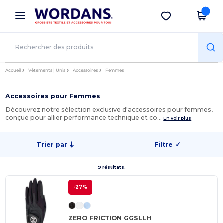
×
Appli Wordans
Obtenir l'appli
Meilleurs prix sur l’app !
Accueil
Vêtements | Unis
Accessoires
Femmes
Accessoires pour Femmes
Découvrez notre sélection exclusive d'accessoires pour femmes,
conçue pour allier performance technique et co…
En voir plus
Trier par
Filtre
✓
9 résultats.
-27%
ZERO FRICTION GGSLLH