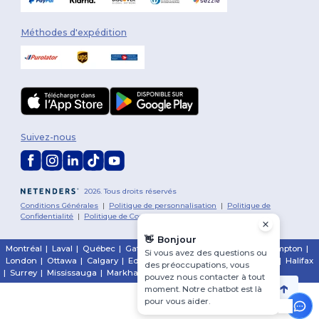
Méthodes d'expédition
Suivez-nous
2026. Tous droits réservés
Conditions Générales
|
Politique de personnalisation
|
Politique de
Confidentialité
|
Politique de Cookies
|
Plan du Site
👋
Bonjour
Montréal
|
Laval
|
Québec
|
Gatineau
|
Hamilton
|
Toronto
|
Brampton
|
Si vous avez des questions ou
London
|
Ottawa
|
Calgary
|
Edmonton
|
Vancouver
|
Winnipeg
|
Halifax
des préoccupations, vous
|
Surrey
|
Mississauga
|
Markham
pouvez nous contacter à tout
moment. Notre chatbot est là
pour vous aider.