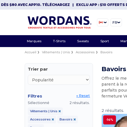
ÈS $80 AVEC APP10. TÉLÉCHARGEZ
|
EXCLU APP : $10 OFFERTS DÈ
FR
Marques
T-Shirts
Sweats
Sport
Man
Accueil
Vêtements | Unis
Accessoires
Bavoirs
Bavoir
Trier par
Offrez le me
parent à la 
parfaits po
Filtres
fermeture Ve
« Reset
Sélectionné
2 résultats.
2 résultats.
Vêtements | Unis
Accessoires
Bavoirs
-14%