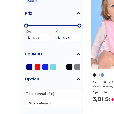
Rose
Prix
De
À
$
$
Couleurs
Option
Rabbit Skins 
Bavoir en jerse
À partir de:
Personnalisé
(1)
3,01 $
3,4
Stock élévé
(2)