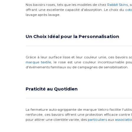
Nos bavoirs roses, tels que les modèles de chez
Rabbit Skins
, 
offrant une excellente capacité d'absorption. Le choix du
cot
lavage après lavage.
Un Choix Idéal pour la Personnalisation
Grâce à leur surface lisse et leur couleur unie, ces bavoirs s
marque textile
, le rose est une couleur incontournable pour
d'événements familiaux ou de campagnes de sensibilisation.
Praticité au Quotidien
La fermeture auto-agrippante de marque Velcro facilite l'utili
renforcée, ces bavoirs offrent une protection efficace contre 
pour attirer une clientèle variée, des
particuliers
aux
associati