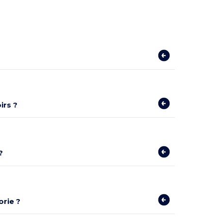
irs ?
?
rie ?