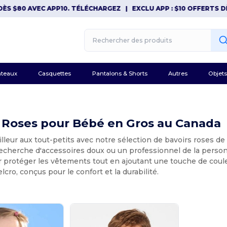
S $80 AVEC APP10. TÉLÉCHARGEZ
|
EXCLU APP : $10 OFFERTS DÈS
teaux
Casquettes
Pantalons & Shorts
Autres
Objets
s Roses pour Bébé en Gros au Canada
illeur aux tout-petits avec notre sélection de bavoirs roses d
recherche d'accessoires doux ou un professionnel de la person
ur protéger les vêtements tout en ajoutant une touche de cou
lcro, conçus pour le confort et la durabilité.