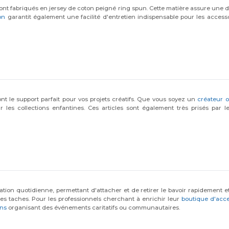
sont fabriqués en jersey de coton peigné ring spun. Cette matière assure une 
on
garantit également une facilité d'entretien indispensable pour les accesso
ont le support parfait pour vos projets créatifs. Que vous soyez un
créateur o
 les collections enfantines. Ces articles sont également très prisés par 
sation quotidienne, permettant d'attacher et de retirer le bavoir rapidement e
les taches. Pour les professionnels cherchant à enrichir leur
boutique d'acce
ons
organisant des événements caritatifs ou communautaires.