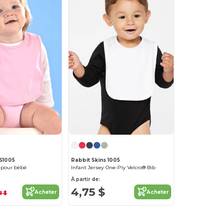
RS1005
Rabbit Skins 1005
y pour bébé
Infant Jersey One-Ply Velcro® Bib
À partir de:
4,75 $
Acheter
Acheter
8 $