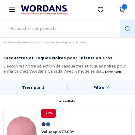
×
Appli Wordans
Obtenir l'appli
Meilleurs prix sur l’app !
Accueil
Vêtements | Unis
Casquettes & Tuques
Enfants
Casquettes et Tuques Noires pour Enfants en Gros
Découvrez notre sélection de casquettes et tuques noires pour
enfants chez Wordans Canada. Avec 4 modèles dis…
En voir plus
Trier par
Filtre
✓
4 résultats.
-29%
Valucap VC300Y