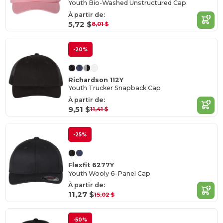
Youth Bio-Washed Unstructured Cap
À partir de:
5,72 $
8,01 $
-20%
Richardson 112Y
Youth Trucker Snapback Cap
À partir de:
9,51 $
11,41 $
-25%
Flexfit 6277Y
Youth Wooly 6-Panel Cap
À partir de:
11,27 $
15,02 $
-50%