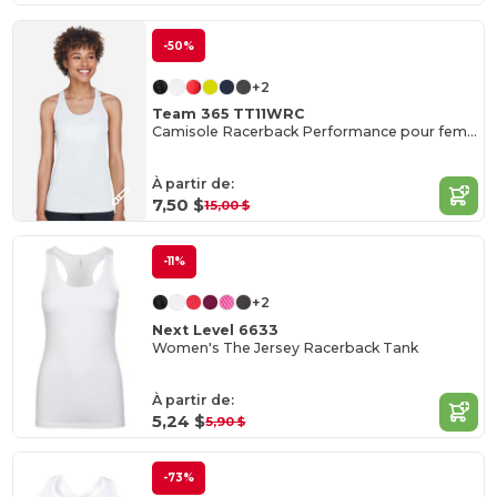
-50%
+2
Team 365 TT11WRC
Camisole Racerback Performance pour femme
À partir de:
7,50 $
15,00 $
-11%
+2
Next Level 6633
Women's The Jersey Racerback Tank
À partir de:
5,24 $
5,90 $
-73%