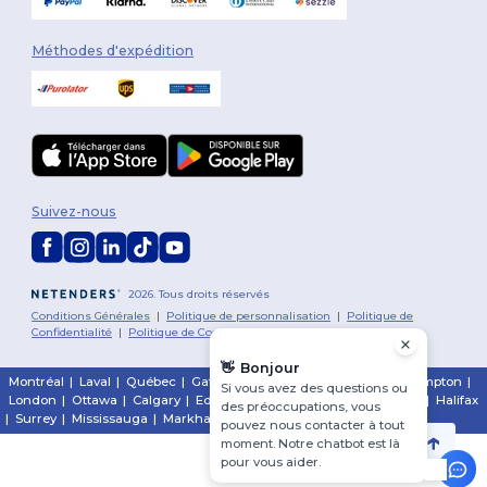
Méthodes d'expédition
Suivez-nous
2026. Tous droits réservés
Conditions Générales
|
Politique de personnalisation
|
Politique de
Confidentialité
|
Politique de Cookies
|
Plan du Site
👋
Bonjour
Montréal
|
Laval
|
Québec
|
Gatineau
|
Hamilton
|
Toronto
|
Brampton
|
Si vous avez des questions ou
London
|
Ottawa
|
Calgary
|
Edmonton
|
Vancouver
|
Winnipeg
|
Halifax
des préoccupations, vous
|
Surrey
|
Mississauga
|
Markham
pouvez nous contacter à tout
moment. Notre chatbot est là
pour vous aider.