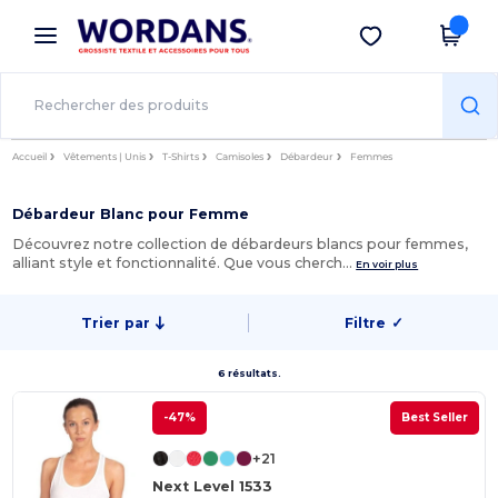
×
Appli Wordans
Obtenir l'appli
Meilleurs prix sur l’app !
Accueil
Vêtements | Unis
T-Shirts
Camisoles
Débardeur
Femmes
Débardeur Blanc pour Femme
Découvrez notre collection de débardeurs blancs pour femmes,
alliant style et fonctionnalité. Que vous cherch…
En voir plus
Trier par
Filtre
✓
6 résultats.
-47%
Best Seller
+21
Next Level 1533