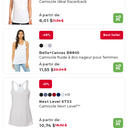
Camisole Idéal Racerback
À partir de:
6,01 $
11,34 $
-48%
Best Seller
Bella+Canvas B8800
Camisole fluide à dos nageur pour femmes
À partir de:
11,55 $
22,24 $
-41%
+11
Next Level 6733
Camisole Next Level™
À partir de:
10,74 $
18,32 $