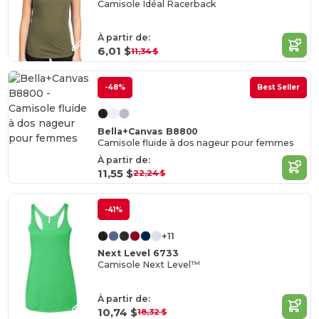
Camisole Idéal Racerback
À partir de:
6,01 $
11,34 $
-48%
Best Seller
Bella+Canvas B8800
Camisole fluide à dos nageur pour femmes
À partir de:
11,55 $
22,24 $
-41%
+11
Next Level 6733
Camisole Next Level™
À partir de:
10,74 $
18,32 $