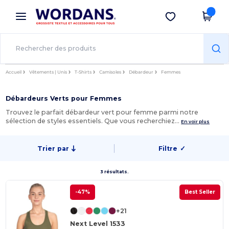
×
Appli Wordans
Obtenir l'appli
Meilleurs prix sur l’app !
Accueil
Vêtements | Unis
T-Shirts
Camisoles
Débardeur
Femmes
Débardeurs Verts pour Femmes
Trouvez le parfait débardeur vert pour femme parmi notre
sélection de styles essentiels. Que vous recherchiez…
En voir plus
Trier par
Filtre
✓
3 résultats.
-47%
Best Seller
+21
Next Level 1533