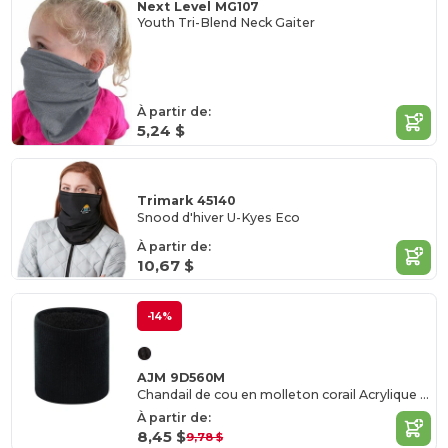
Next Level MG107
Youth Tri-Blend Neck Gaiter
À partir de:
5,24 $
Trimark 45140
Snood d'hiver U-Kyes Eco
À partir de:
10,67 $
-14%
AJM 9D560M
Chandail de cou en molleton corail Acrylique / Polyester
À partir de:
8,45 $
9,78 $