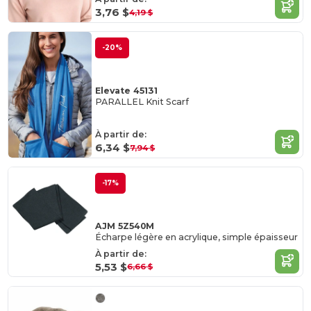
3,76 $
4,19 $
-20%
Elevate 45131
PARALLEL Knit Scarf
À partir de:
6,34 $
7,94 $
-17%
AJM 5Z540M
Écharpe légère en acrylique, simple épaisseur
À partir de:
5,53 $
6,66 $