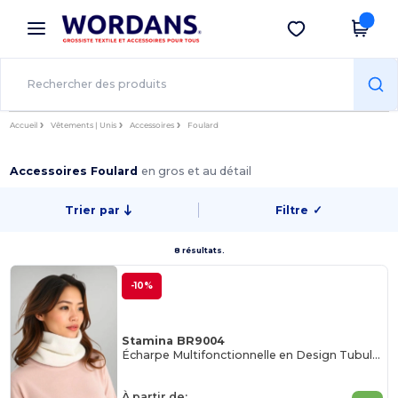
×
Appli Wordans
Obtenir l'appli
Meilleurs prix sur l’app !
Accueil
Vêtements | Unis
Accessoires
Foulard
Accessoires Foulard
en gros et au détail
Trier par
Filtre
✓
8 résultats.
-10%
Stamina BR9004
Écharpe Multifonctionnelle en Design Tubulaire
À partir de: