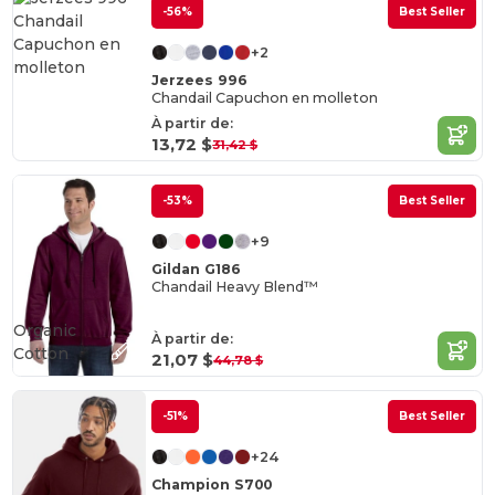
-56%
Best Seller
+2
Jerzees 996
Chandail Capuchon en molleton
À partir de:
13,72 $
31,42 $
-53%
Best Seller
+9
Gildan G186
Chandail Heavy Blend™
Organic
À partir de:
Cotton
21,07 $
44,78 $
-51%
Best Seller
+24
Champion S700