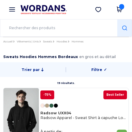
×
Appli Wordans
Obtenir l'appli
Meilleurs prix sur l’app !
Accueil
Vêtements | Unis
Sweats
Hoodies
Hommes
Sweats Hoodies Hommes Bordeaux
en gros et au détail
Trier par
Filtre
✓
19 résultats.
-75%
Best Seller
Radsow UXX04
Radsow Apparel - Sweat Shirt à capuche London pour hommes
À partir de: