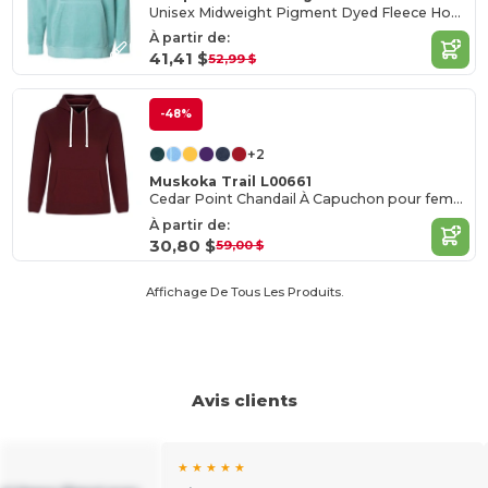
Unisex Midweight Pigment Dyed Fleece Hood
À partir de:
41,41 $
52,99 $
-48%
+2
Muskoka Trail L00661
Cedar Point Chandail À Capuchon pour femme
À partir de:
30,80 $
59,00 $
Affichage De Tous Les Produits.
Avis clients
★ ★ ★ ★ ★