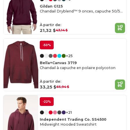
Gildan G125
Chandail Dryblend™ 9 onces, capuche 50/50 (12500)
À partir de:
21,32 $
43,14 $
-50%
+25
Bella+Canvas 3719
Chandail à capuche en polaire polycoton
À partir de:
33,25 $
65,94 $
-22%
+21
Independent Trading Co. SS4500
Midweight Hooded Sweatshirt