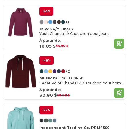
-54%
+11
CSW 24/7 L0550Y
Vault Chandail À Capuchon pour jeune
À partir de:
16,05 $
34,90 $
-48%
+2
Muskoka Trail L00660
Cedar Point Chandail À Capuchon pour homme
À partir de:
30,80 $
59,00 $
-22%
Independent Trading Co. PRM4500