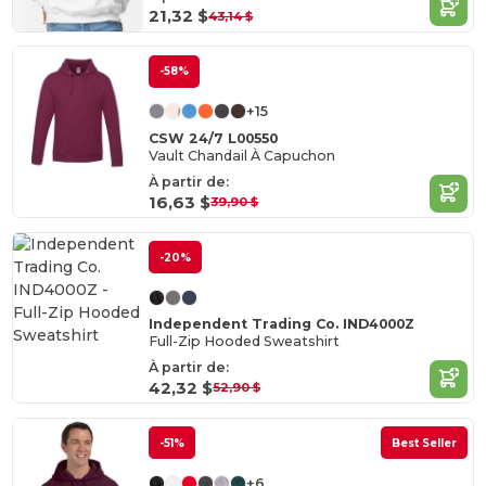
21,32 $
43,14 $
-58%
+15
CSW 24/7 L00550
Vault Chandail À Capuchon
À partir de:
16,63 $
39,90 $
-20%
Independent Trading Co. IND4000Z
Full-Zip Hooded Sweatshirt
À partir de:
42,32 $
52,90 $
-51%
Best Seller
+6