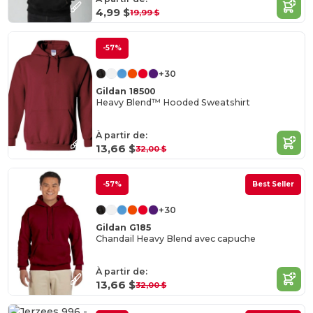
4,99 $
19,99 $
-57%
+30
Gildan 18500
Heavy Blend™ Hooded Sweatshirt
À partir de:
13,66 $
32,00 $
-57%
Best Seller
+30
Gildan G185
Chandail Heavy Blend avec capuche
À partir de:
13,66 $
32,00 $