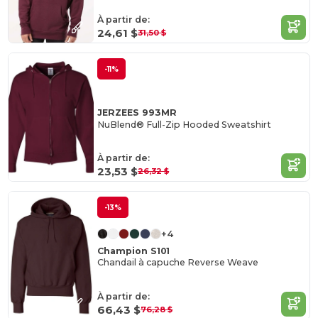
À partir de:
24,61 $
31,50 $
-11%
JERZEES 993MR
NuBlend® Full-Zip Hooded Sweatshirt
À partir de:
23,53 $
26,32 $
-13%
+4
Champion S101
Chandail à capuche Reverse Weave
À partir de:
66,43 $
76,28 $