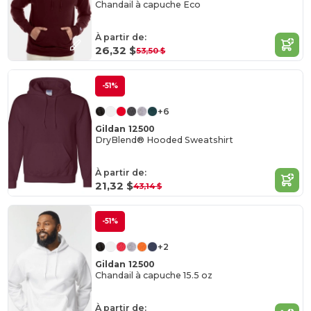
Chandail à capuche Eco
À partir de:
26,32 $
53,50 $
-51%
+6
Gildan 12500
DryBlend® Hooded Sweatshirt
À partir de:
21,32 $
43,14 $
-51%
+2
Gildan 12500
Chandail à capuche 15.5 oz
À partir de: