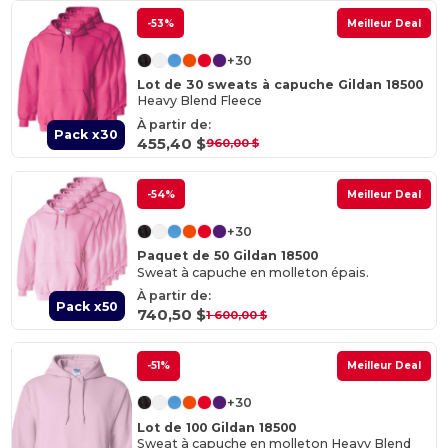
-53%
Meilleur Deal
+30
Lot de 30 sweats à capuche Gildan 18500
Heavy Blend Fleece
À partir de:
Pack x30
455,40 $
960,00 $
-54%
Meilleur Deal
+30
Paquet de 50 Gildan 18500
Sweat à capuche en molleton épais.
À partir de:
Pack x50
740,50 $
1 600,00 $
-51%
Meilleur Deal
+30
Lot de 100 Gildan 18500
Sweat à capuche en molleton Heavy Blend