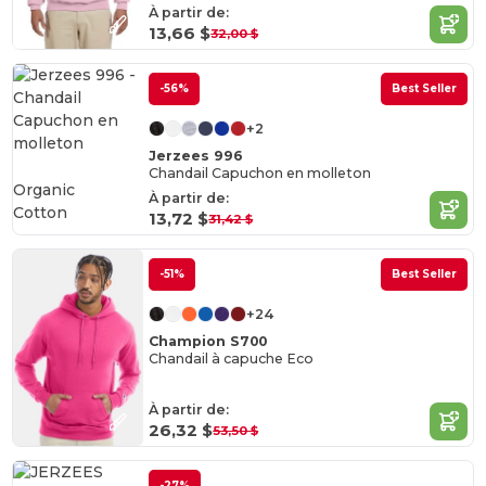
À partir de:
13,66 $
32,00 $
-56%
Best Seller
+2
Jerzees 996
Chandail Capuchon en molleton
Organic
À partir de:
Cotton
13,72 $
31,42 $
-51%
Best Seller
+24
Champion S700
Chandail à capuche Eco
À partir de:
26,32 $
53,50 $
-27%