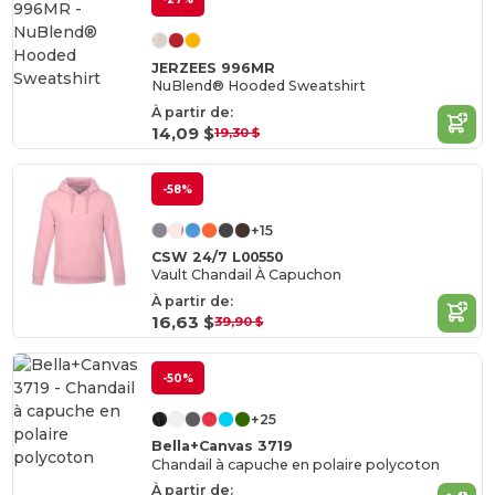
JERZEES 996MR
NuBlend® Hooded Sweatshirt
À partir de:
14,09 $
19,30 $
-58%
+15
CSW 24/7 L00550
Vault Chandail À Capuchon
À partir de:
16,63 $
39,90 $
-50%
+25
Bella+Canvas 3719
Chandail à capuche en polaire polycoton
À partir de: