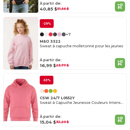
À partir de:
40,85 $
51,56 $
-29%
+7
M&O 3322
Sweat à capuche molletonné pour les jeunes
À partir de:
16,99 $
23,77 $
-53%
CSW 24/7 L0552Y
Sweat à Capuche Jeunesse Couleurs Intenses
À partir de:
15,04 $
32,20 $