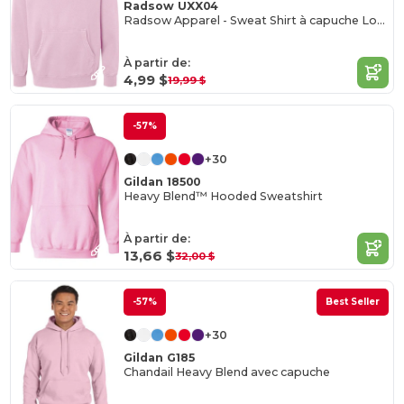
Radsow UXX04
Radsow Apparel - Sweat Shirt à capuche London pour hommes
À partir de:
4,99 $
19,99 $
-57%
+30
Gildan 18500
Heavy Blend™ Hooded Sweatshirt
À partir de:
13,66 $
32,00 $
-57%
Best Seller
+30
Gildan G185
Chandail Heavy Blend avec capuche