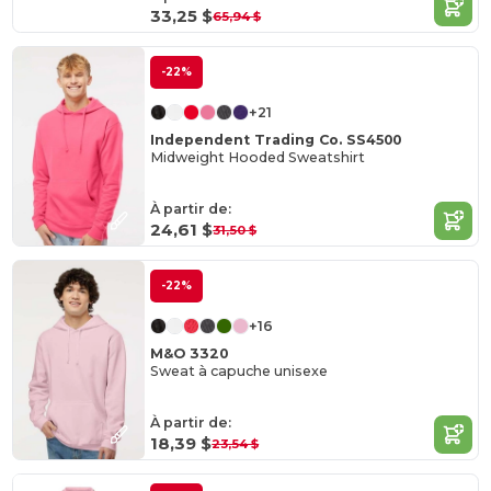
33,25 $
65,94 $
-22%
+21
Independent Trading Co. SS4500
Midweight Hooded Sweatshirt
À partir de:
24,61 $
31,50 $
-22%
+16
M&O 3320
Sweat à capuche unisexe
À partir de:
18,39 $
23,54 $