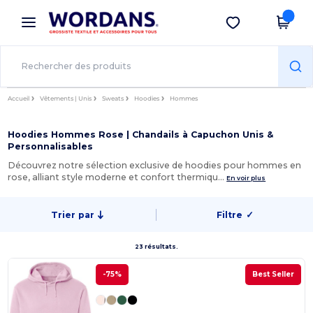
×
Appli Wordans
Obtenir l'appli
Meilleurs prix sur l’app !
Accueil
Vêtements | Unis
Sweats
Hoodies
Hommes
Hoodies Hommes Rose | Chandails à Capuchon Unis &
Personnalisables
Découvrez notre sélection exclusive de hoodies pour hommes en
rose, alliant style moderne et confort thermiqu…
En voir plus
Trier par
Filtre
✓
23 résultats.
-75%
Best Seller