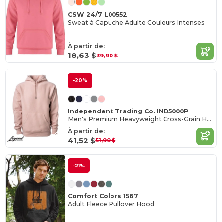
CSW 24/7 L00552
Sweat à Capuche Adulte Couleurs Intenses
À partir de:
18,63 $
39,90 $
-20%
Independent Trading Co. IND5000P
Men's Premium Heavyweight Cross-Grain Hoodie
À partir de:
41,52 $
51,90 $
-21%
Comfort Colors 1567
Adult Fleece Pullover Hood