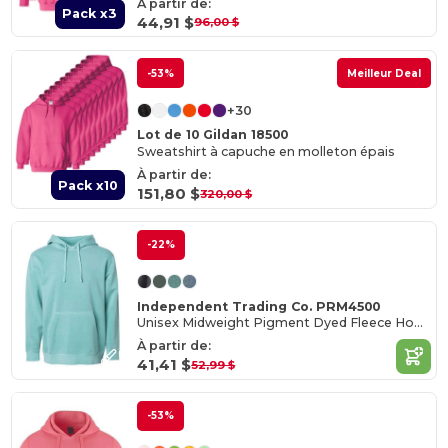
À partir de:
Pack x3
44,91 $
96,00 $
-53%
Meilleur Deal
+30
Lot de 10 Gildan 18500
Sweatshirt à capuche en molleton épais
À partir de:
Pack x10
151,80 $
320,00 $
-22%
Independent Trading Co. PRM4500
Unisex Midweight Pigment Dyed Fleece Hood
À partir de:
41,41 $
52,99 $
-53%