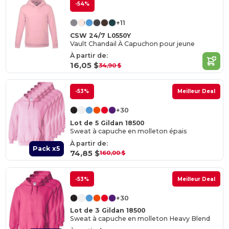
-54%
+11
CSW 24/7 L0550Y
Vault Chandail À Capuchon pour jeune
À partir de:
16,05 $
34,90 $
-53%
Meilleur Deal
+30
Lot de 5 Gildan 18500
Sweat à capuche en molleton épais
À partir de:
Pack x5
74,85 $
160,00 $
-53%
Meilleur Deal
+30
Lot de 3 Gildan 18500
Sweat à capuche en molleton Heavy Blend