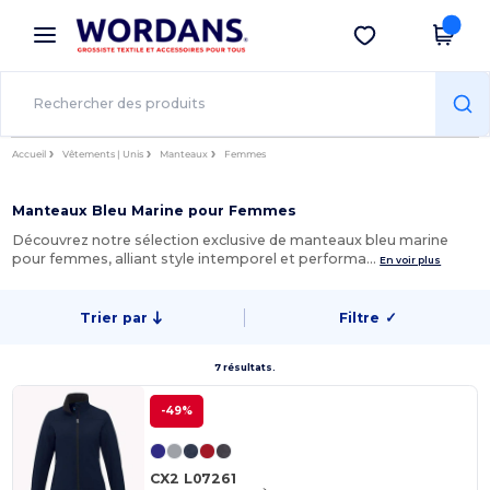
×
Appli Wordans
Obtenir l'appli
Meilleurs prix sur l’app !
Accueil
Vêtements | Unis
Manteaux
Femmes
Manteaux Bleu Marine pour Femmes
Découvrez notre sélection exclusive de manteaux bleu marine
pour femmes, alliant style intemporel et performa…
En voir plus
Trier par
Filtre
✓
7 résultats.
-49%
CX2 L07261