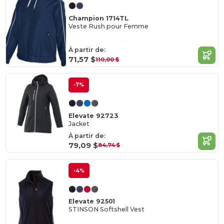
Champion 1714TL
Veste Rush pour Femme
À partir de:
71,57 $
110,00 $
-7%
Elevate 92723
Jacket
À partir de:
79,09 $
84,74 $
-4%
Elevate 92501
STINSON Softshell Vest