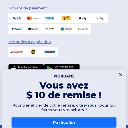
Moyens de paiement
Méthodes d'expédition
Vous avez
Suivez-nous
$ 10 de remise !
Pour bénéficier de votre remise, dites-nous : pour qui
2026. Tous droits réservés
faites-vous vos achats ?
Conditions Générales
|
Politique de personnalisation
|
Politique de
Confidentialité
|
Politique de Cookies
|
Plan du Site
Particulier
👋
Bonjour