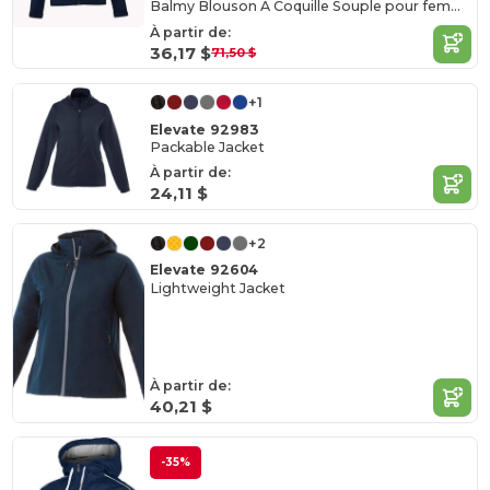
Balmy Blouson À Coquille Souple pour femme
À partir de:
36,17 $
71,50 $
+1
Elevate 92983
Packable Jacket
À partir de:
24,11 $
+2
Elevate 92604
Lightweight Jacket
À partir de:
40,21 $
-35%