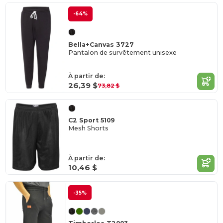
-64%
Bella+Canvas 3727
Pantalon de survêtement unisexe
À partir de:
26,39 $
73,82 $
C2 Sport 5109
Mesh Shorts
À partir de:
10,46 $
-35%