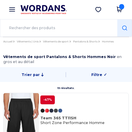
×
Appli Wordans
Obtenir l'appli
Meilleurs prix sur l’app !
Accueil
Vêtements | Unis
Vêtements de sport
Pantalons & Shorts
Hommes
Vêtements de sport Pantalons & Shorts Hommes Noir
en
gros et au détail
Trier par
Filtre
✓
15 résultats.
-47%
Team 365 TT11SH
Short Zone Performance Homme