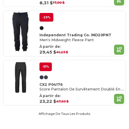
8,31 $
17,00 $
-29%
Independent Trading Co. IND20PNT
Men's Midweight Fleece Pant
À partir de:
29,45 $
41,23 $
-51%
CX2 P04176
Score Pantalon De Survêtement Doublé En Filet pour femme
À partir de:
23,22 $
47,50 $
Affichage De Tous Les Produits.