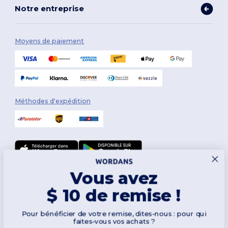
Notre entreprise
Moyens de paiement
Méthodes d'expédition
Vous avez
Suivez-nous
$ 10 de remise !
Pour bénéficier de votre remise, dites-nous : pour qui
2026. Tous droits réservés
faites-vous vos achats ?
Conditions Générales
|
Politique de personnalisation
|
Politique de