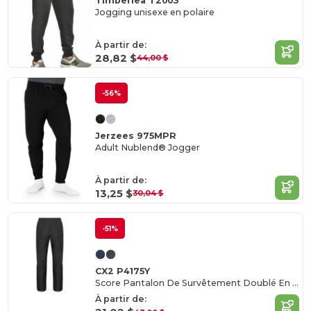
Timberlea T2003
Jogging unisexe en polaire
À partir de:
28,82 $
44,00 $
-56%
Jerzees 975MPR
Adult Nublend® Jogger
À partir de:
13,25 $
30,04 $
-51%
CX2 P4175Y
Score Pantalon De Survêtement Doublé En Filet
À partir de: