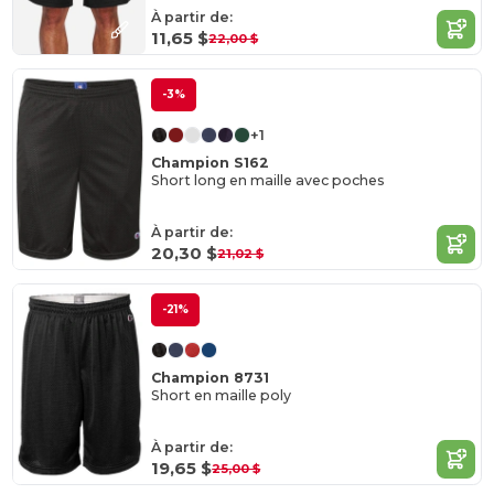
À partir de:
11,65 $
22,00 $
-3%
+1
Champion S162
Short long en maille avec poches
À partir de:
20,30 $
21,02 $
-21%
Champion 8731
Short en maille poly
À partir de:
19,65 $
25,00 $