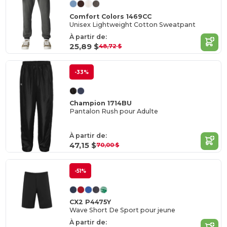
Comfort Colors 1469CC
Unisex Lightweight Cotton Sweatpant
À partir de:
25,89 $
48,72 $
-33%
Champion 1714BU
Pantalon Rush pour Adulte
À partir de:
47,15 $
70,00 $
-51%
CX2 P4475Y
Wave Short De Sport pour jeune
À partir de: