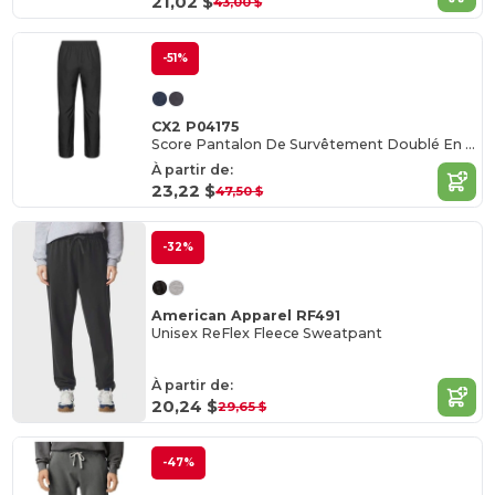
21,02 $
43,00 $
-51%
CX2 P04175
Score Pantalon De Survêtement Doublé En Filet pour homme
À partir de:
23,22 $
47,50 $
-32%
American Apparel RF491
Unisex ReFlex Fleece Sweatpant
À partir de:
20,24 $
29,65 $
-47%