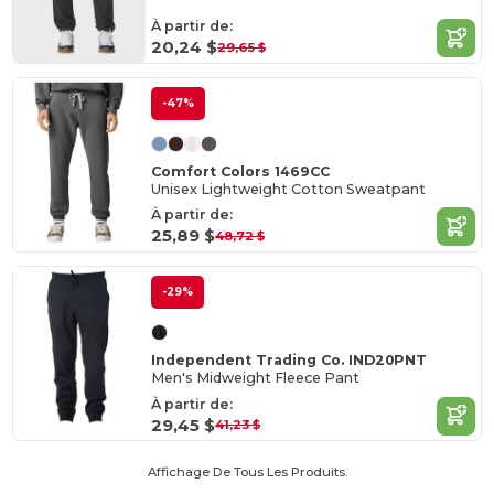
À partir de:
20,24 $
29,65 $
-47%
Comfort Colors 1469CC
Unisex Lightweight Cotton Sweatpant
À partir de:
25,89 $
48,72 $
-29%
Independent Trading Co. IND20PNT
Men's Midweight Fleece Pant
À partir de:
29,45 $
41,23 $
Affichage De Tous Les Produits.