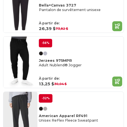
Bella+Canvas 3727
Pantalon de survêtement unisexe
À partir de:
26,39 $
73,82 $
-56%
Jerzees 975MPR
Adult Nublend® Jogger
À partir de:
13,25 $
30,04 $
-32%
American Apparel RF491
Unisex ReFlex Fleece Sweatpant