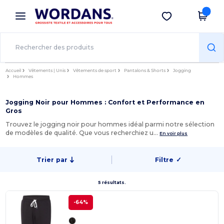
×
Appli Wordans
Obtenir l'appli
Meilleurs prix sur l’app !
Accueil
Vêtements | Unis
Vêtements de sport
Pantalons & Shorts
Jogging
Hommes
Jogging Noir pour Hommes : Confort et Performance en
Gros
Trouvez le jogging noir pour hommes idéal parmi notre sélection
de modèles de qualité. Que vous recherchiez u…
En voir plus
Trier par
Filtre
✓
5 résultats.
-64%