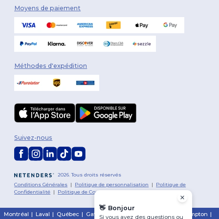
Moyens de paiement
Méthodes d'expédition
Suivez-nous
2026. Tous droits réservés
Conditions Générales
|
Politique de personnalisation
|
Politique de
Confidentialité
|
Politique de Cookies
|
Plan du Site
👋
Bonjour
Montréal
|
Laval
|
Québec
|
Gatineau
|
Hamilton
|
Toronto
|
Brampton
|
Si vous avez des questions ou