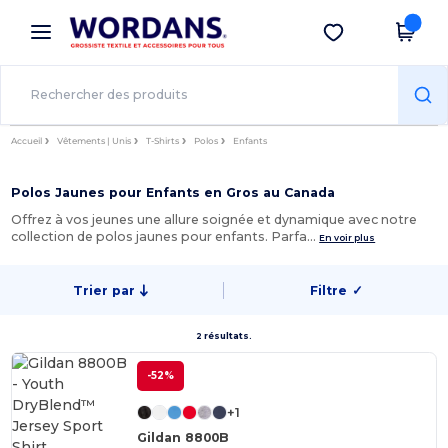
×
Appli Wordans
Obtenir l'appli
Meilleurs prix sur l’app !
Accueil
Vêtements | Unis
T-Shirts
Polos
Enfants
Polos Jaunes pour Enfants en Gros au Canada
Offrez à vos jeunes une allure soignée et dynamique avec notre
collection de polos jaunes pour enfants. Parfa…
En voir plus
Trier par
Filtre
✓
2 résultats.
-52%
+1
Gildan 8800B