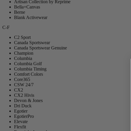
Artisan Collection by Reprime
Bella+Canvas
Berne
Blank Activewear
C-F
C2 Sport
Canada Sportswear
Canada Sportswear Genuine
Champion
Columbia
Columbia Golf
Columbia Timing
Comfort Colors
Core365
CSW 24/7
CX2
CX2 Hivis
Devon & Jones
Dri Duck
Egotier
EgotierPro
Elevate
Flexfit