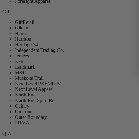
Foresight Apparel
G-P
GiftRetail
Gildan
Hanes
Harriton
Heritage 54
Independent Trading Co.
Jerzees
Kati
Landmark
M&O
Muskoka Trail
Next Level
PREMIUM
Next Level Apparel
North End
North End Sport Red
Oakley
On Tour
Outer Boundary
PUMA
Q-Z