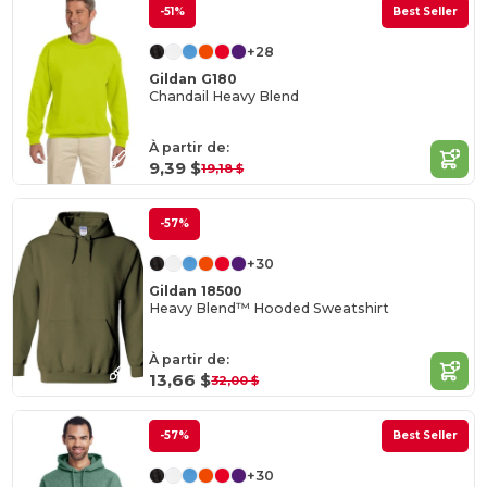
-51%
Best Seller
+28
Gildan G180
Chandail Heavy Blend
À partir de:
9,39 $
19,18 $
-57%
+30
Gildan 18500
Heavy Blend™ Hooded Sweatshirt
À partir de:
13,66 $
32,00 $
-57%
Best Seller
+30