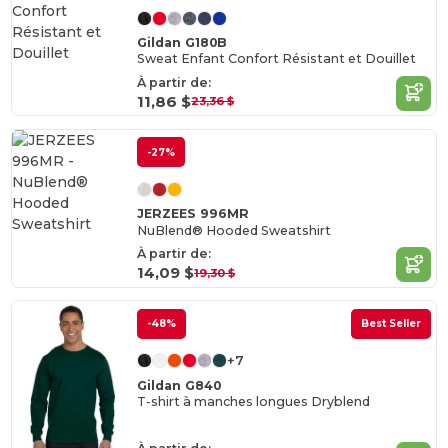
Gildan G180B
Sweat Enfant Confort Résistant et Douillet
À partir de:
11,86 $
23,36 $
-27%
JERZEES 996MR
NuBlend® Hooded Sweatshirt
À partir de:
14,09 $
19,30 $
-48%
Best Seller
+7
Gildan G840
T-shirt à manches longues Dryblend