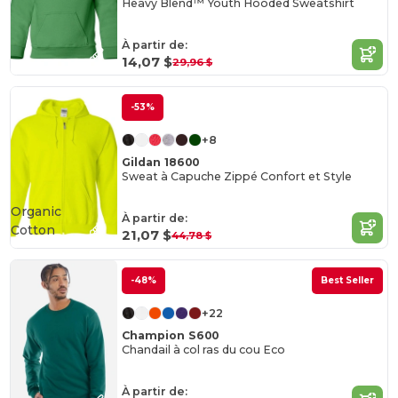
Heavy Blend™ Youth Hooded Sweatshirt
À partir de:
14,07 $
29,96 $
-53%
+8
Gildan 18600
Sweat à Capuche Zippé Confort et Style
Organic
À partir de:
Cotton
21,07 $
44,78 $
-48%
Best Seller
+22
Champion S600
Chandail à col ras du cou Eco
À partir de: