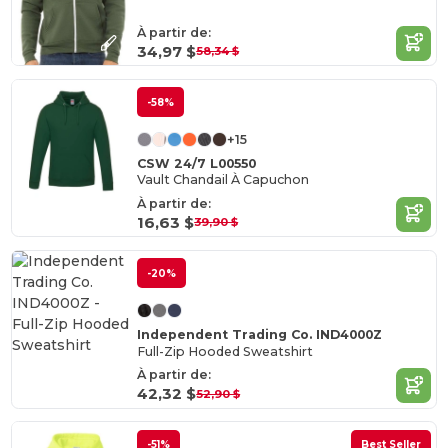
À partir de:
34,97 $
58,34 $
-58%
+15
CSW 24/7 L00550
Vault Chandail À Capuchon
À partir de:
16,63 $
39,90 $
-20%
Independent Trading Co. IND4000Z
Full-Zip Hooded Sweatshirt
À partir de:
42,32 $
52,90 $
-51%
Best Seller