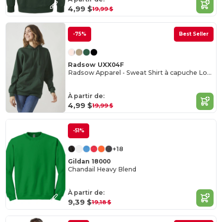
4,99 $
19,99 $
-75%
Best Seller
Radsow UXX04F
Radsow Apparel - Sweat Shirt à capuche London pour femmes
À partir de:
4,99 $
19,99 $
-51%
+18
Gildan 18000
Chandail Heavy Blend
À partir de:
9,39 $
19,18 $