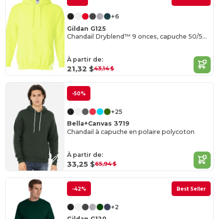
+6
Gildan G125
Chandail Dryblend™ 9 onces, capuche 50/50 (12500)
À partir de:
21,32 $
43,14 $
-50%
+25
Bella+Canvas 3719
Chandail à capuche en polaire polycoton
À partir de:
33,25 $
65,94 $
-42%
Best Seller
+2
Gildan G120