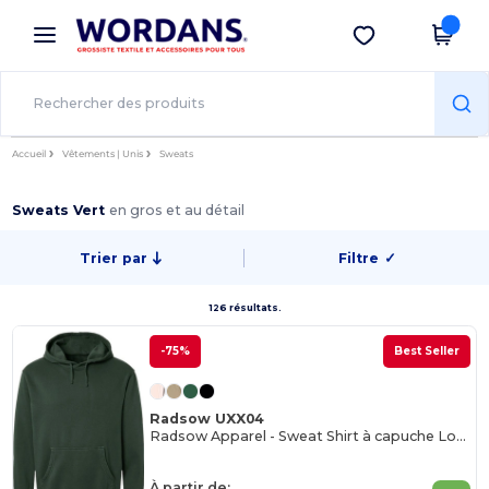
×
Appli Wordans
Obtenir l'appli
Meilleurs prix sur l’app !
Accueil
Vêtements | Unis
Sweats
Sweats Vert
en gros et au détail
Trier par
Filtre
✓
126 résultats.
-75%
Best Seller
Radsow UXX04
Radsow Apparel - Sweat Shirt à capuche London pour hommes
À partir de: