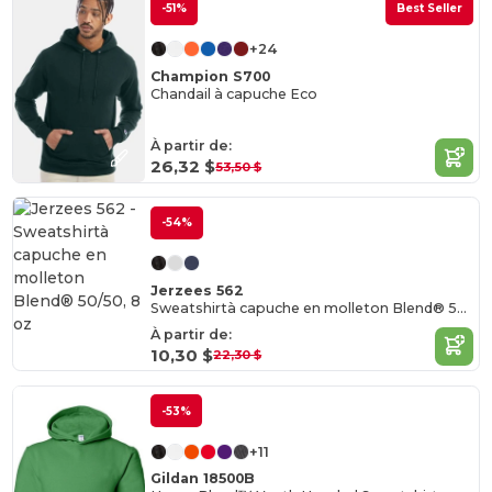
-51%
Best Seller
+24
Champion S700
Chandail à capuche Eco
À partir de:
26,32 $
53,50 $
-54%
Jerzees 562
Sweatshirtà capuche en molleton Blend® 50/50, 8 oz
À partir de:
10,30 $
22,30 $
-53%
+11
Gildan 18500B