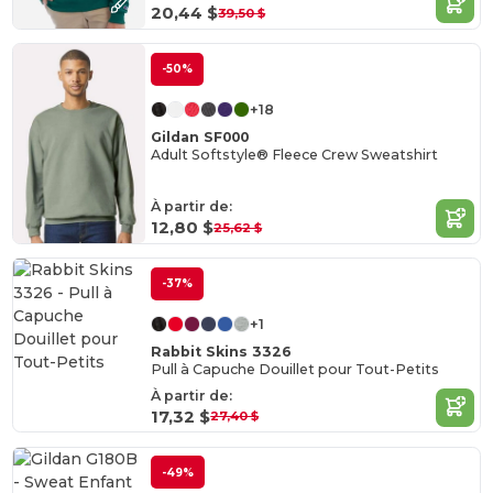
20,44 $
39,50 $
-50%
+18
Gildan SF000
Adult Softstyle® Fleece Crew Sweatshirt
À partir de:
12,80 $
25,62 $
-37%
+1
Rabbit Skins 3326
Pull à Capuche Douillet pour Tout-Petits
À partir de:
17,32 $
27,40 $
-49%