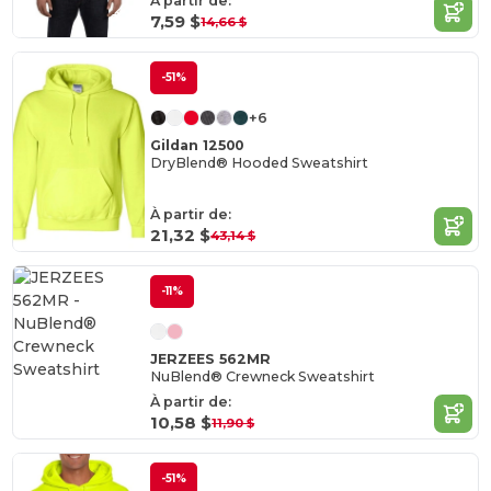
À partir de:
7,59 $
14,66 $
-51%
+6
Gildan 12500
DryBlend® Hooded Sweatshirt
À partir de:
21,32 $
43,14 $
-11%
JERZEES 562MR
NuBlend® Crewneck Sweatshirt
À partir de:
10,58 $
11,90 $
-51%