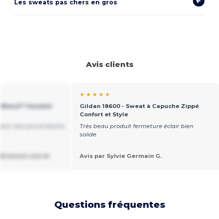
Les sweats pas chers en gros
Avis clients
★ ★ ★ ★ ★
vy Blend™ Hooded
Gildan 18600 - Sweat à Capuche Zippé
Confort et Style
ment, bon prix et bonne
Très beau produit fermeture éclair bien
solide
@hotmail.com M.
Avis par Sylvie Germain G.
Questions fréquentes