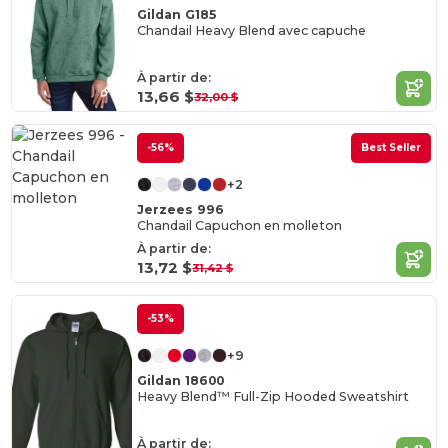
Gildan G185
Chandail Heavy Blend avec capuche
À partir de:
13,66 $
32,00 $
-56%
Best Seller
+2
Jerzees 996
Chandail Capuchon en molleton
À partir de:
13,72 $
31,42 $
-53%
+9
Gildan 18600
Heavy Blend™ Full-Zip Hooded Sweatshirt
À partir de: