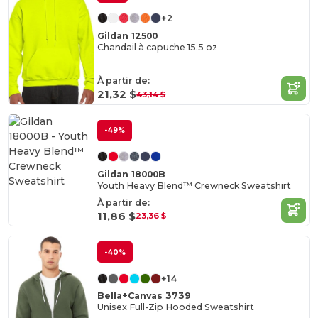
+2
Gildan 12500
Chandail à capuche 15.5 oz
À partir de:
21,32 $
43,14 $
-49%
Gildan 18000B
Youth Heavy Blend™ Crewneck Sweatshirt
À partir de:
11,86 $
23,36 $
-40%
+14
Bella+Canvas 3739
Unisex Full-Zip Hooded Sweatshirt