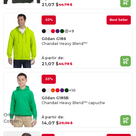
21,07 $
44,78 $
-53%
Best Seller
+9
Gildan G186
Chandail Heavy Blend™
À partir de:
21,07 $
44,78 $
-53%
+10
Gildan G185B
Chandail Heavy Blend™ capuche
Organic
À partir de:
Cotton
14,07 $
29,96 $