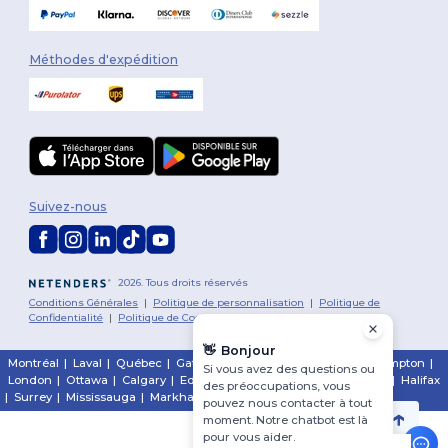
Méthodes d'expédition
Suivez-nous
2026. Tous droits réservés
Conditions Générales
|
Politique de personnalisation
|
Politique de
Confidentialité
|
Politique de Cookies
|
Plan du Site
👋
Bonjour
Montréal
|
Laval
|
Québec
|
Gatineau
|
Hamilton
|
Toronto
|
Brampton
|
Si vous avez des questions ou
London
|
Ottawa
|
Calgary
|
Edmonton
|
Vancouver
|
Winnipeg
|
Halifax
des préoccupations, vous
|
Surrey
|
Mississauga
|
Markham
pouvez nous contacter à tout
moment. Notre chatbot est là
pour vous aider.