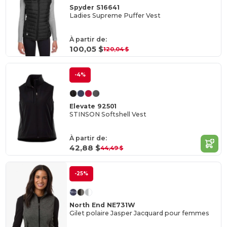
Spyder S16641
Ladies Supreme Puffer Vest
À partir de:
100,05 $
120,04 $
-4%
Elevate 92501
STINSON Softshell Vest
À partir de:
42,88 $
44,49 $
-25%
North End NE731W
Gilet polaire Jasper Jacquard pour femmes