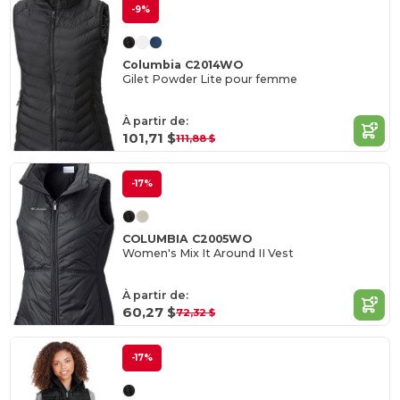
-9%
Columbia C2014WO
Gilet Powder Lite pour femme
À partir de:
101,71 $
111,88 $
-17%
COLUMBIA C2005WO
Women's Mix It Around II Vest
À partir de:
60,27 $
72,32 $
-17%