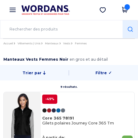
×
Appli Wordans
Obtenir l'appli
Meilleurs prix sur l’app !
Accueil
Vêtements | Unis
Manteaux
Vests
Femmes
Manteaux Vests Femmes Noir
en gros et au détail
Trier par
Filtre
✓
9 résultats.
-49%
Core 365 78191
Gilets polaires Journey Core 365 Tm
À partir de: