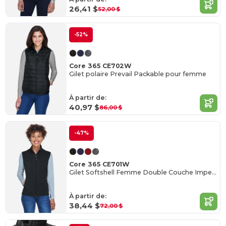
26,41 $
52,00 $
-52%
Core 365 CE702W
Gilet polaire Prevail Packable pour femme
À partir de:
40,97 $
86,00 $
-47%
Core 365 CE701W
Gilet Softshell Femme Double Couche Imperméable
À partir de:
38,44 $
72,00 $