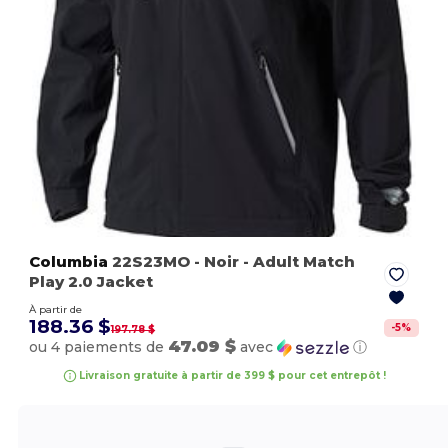
Columbia
22S23MO
- Noir
- Adult Match
Play 2.0 Jacket
À partir de
188.36 $
-
5
%
197.78 $
47.09 $
ou 4 paiements de
avec
ⓘ
Livraison gratuite à partir de 399 $ pour cet entrepôt !