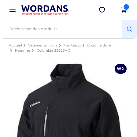
×
Appli Wordans
Obtenir l'appli
Meilleurs prix sur l’app !
Accueil
Vêtements | Unis
Manteaux
Coquille dure
Hommes
Columbia 22S23MO
W2