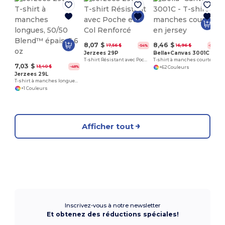
8,07 $
8,46 $
17,56 $
16,96 $
-54%
-50%
Jerzees 29P
Bella+Canvas 3001C
T-shirt Résistant avec Poche et Col Renforcé
T-shirt à manches courtes en jersey
7,03 $
13,40 $
-48%
+62 Couleurs
Jerzees 29L
T-shirt à manches longues, 50/50 Blend™ épais, 5,6 oz
+1 Couleurs
Afficher tout
Inscrivez-vous à notre newsletter
Et obtenez des réductions spéciales!