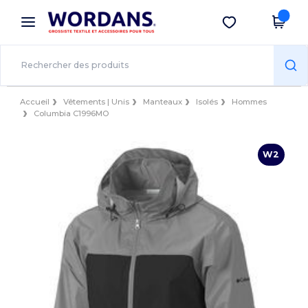
×
Appli Wordans
Obtenir l'appli
Meilleurs prix sur l’app !
Accueil
Vêtements | Unis
Manteaux
Isolés
Hommes
Columbia C1996MO
W2