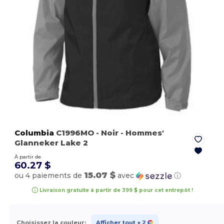
Columbia
C1996MO
- Noir
- Hommes'
Glanneker Lake 2
À partir de
60.27 $
15.07 $
ou 4 paiements de
avec
ⓘ
Livraison gratuite à partir de 399 $ pour cet entrepôt !
Choisissez la couleur:
Afficher tout
+ 2