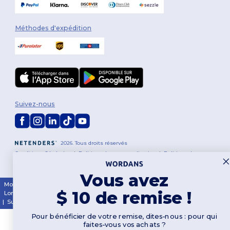
Méthodes d'expédition
Suivez-nous
2026. Tous droits réservés
Conditions Générales
|
Politique de personnalisation
|
Politique de
Confidentialité
|
Politique de Cookies
|
Plan du Site
Vous avez
Montréal
|
Laval
|
Québec
|
Gatineau
|
Hamilton
|
Toronto
|
Brampton
|
$ 10 de remise !
London
|
Ottawa
|
Calgary
|
Edmonton
|
Vancouver
|
Winnipeg
|
Halifax
|
Surrey
|
Mississauga
|
Markham
Pour bénéficier de votre remise, dites-nous : pour qui
faites-vous vos achats ?