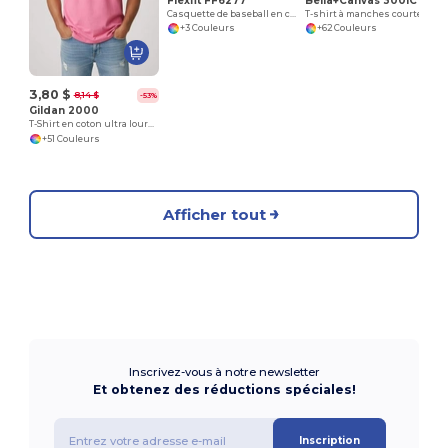
Flexfit FF6277
Bella+Canvas 3001C
Casquette de baseball en coton mélangé
T-shirt à manches courtes en jersey
+3 Couleurs
+62 Couleurs
3,80 $
8,14 $
-53%
Gildan 2000
T-Shirt en coton ultra lourd pour adultes
+51 Couleurs
Afficher tout
Inscrivez-vous à notre newsletter
Et obtenez des réductions spéciales!
Inscription