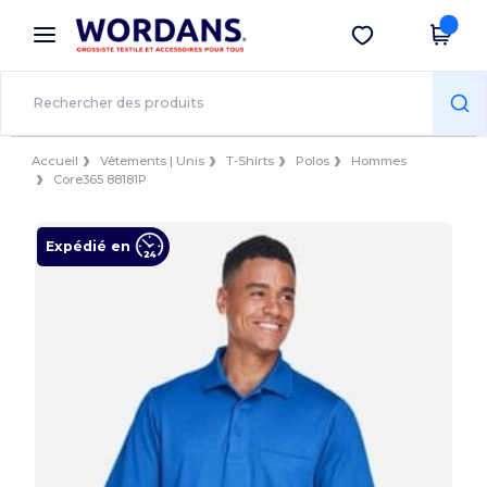
×
Appli Wordans
Obtenir l'appli
Meilleurs prix sur l’app !
Accueil
Vêtements | Unis
T-Shirts
Polos
Hommes
Core365 88181P
Expédié en