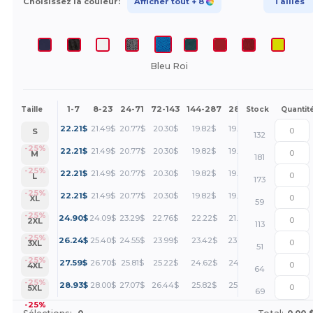
Choisissez la couleur:
Afficher tout
+ 8
Tailles
Bleu Roi
1-7
8-23
24-71
72-143
144-287
288 +
Plus
Taille
Stock
Quantit
+
22.21
$
21.49
$
20.77
$
20.30
$
19.82
$
19.46
$
S
132
+
-25%
22.21
$
21.49
$
20.77
$
20.30
$
19.82
$
19.46
$
M
181
+
-25%
22.21
$
21.49
$
20.77
$
20.30
$
19.82
$
19.46
$
L
173
+
-25%
22.21
$
21.49
$
20.77
$
20.30
$
19.82
$
19.46
$
XL
59
+
-25%
24.90
$
24.09
$
23.29
$
22.76
$
22.22
$
21.82
$
2XL
113
+
-25%
26.24
$
25.40
$
24.55
$
23.99
$
23.42
$
23.00
$
3XL
51
+
-25%
27.59
$
26.70
$
25.81
$
25.22
$
24.62
$
24.18
$
4XL
64
+
-25%
28.93
$
28.00
$
27.07
$
26.44
$
25.82
$
25.36
$
5XL
69
-25%