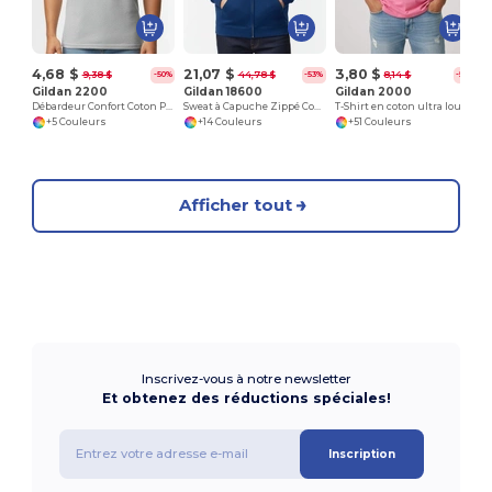
4,68 $
21,07 $
3,80 $
9,38 $
44,78 $
8,14 $
-50%
-53%
-53%
Gildan 2200
Gildan 18600
Gildan 2000
Débardeur Confort Coton Premium
Sweat à Capuche Zippé Confort et Style
T-Shirt en coton ultra lourd pour adultes
+5 Couleurs
+14 Couleurs
+51 Couleurs
Afficher tout
Inscrivez-vous à notre newsletter
Et obtenez des réductions spéciales!
Inscription