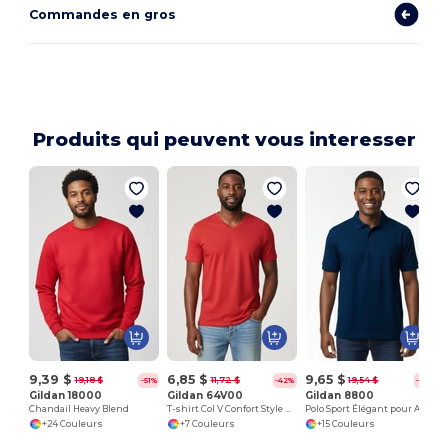
Commandes en gros
Produits qui peuvent vous interesser
9,39 $
6,85 $
9,65 $
19,18 $
11,72 $
19,54 $
-51%
-42%
-51%
Gildan 18000
Gildan 64V00
Gildan 8800
Chandail Heavy Blend
T-shirt Col V Confort Style Européen
Polo Sport Élégant pour Adultes
+24 Couleurs
+7 Couleurs
+15 Couleurs