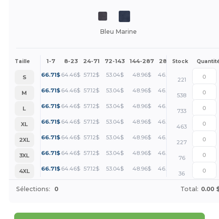
Bleu Marine
1-7
8-23
24-71
72-143
144-287
288 +
Plus
Taille
Stock
Quantit
+
66.71
$
64.46
$
57.12
$
53.04
$
48.96
$
46.92
$
S
221
+
66.71
$
64.46
$
57.12
$
53.04
$
48.96
$
46.92
$
M
538
+
66.71
$
64.46
$
57.12
$
53.04
$
48.96
$
46.92
$
L
733
+
66.71
$
64.46
$
57.12
$
53.04
$
48.96
$
46.92
$
XL
463
+
66.71
$
64.46
$
57.12
$
53.04
$
48.96
$
46.92
$
2XL
227
+
66.71
$
64.46
$
57.12
$
53.04
$
48.96
$
46.92
$
3XL
76
+
66.71
$
64.46
$
57.12
$
53.04
$
48.96
$
46.92
$
4XL
36
Sélections:
0
Total:
0.00 