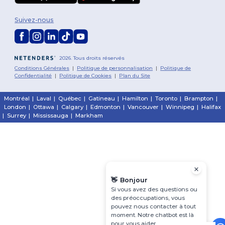
Suivez-nous
2026. Tous droits réservés
Conditions Générales
|
Politique de personnalisation
|
Politique de
Confidentialité
|
Politique de Cookies
|
Plan du Site
Montréal
|
Laval
|
Québec
|
Gatineau
|
Hamilton
|
Toronto
|
Brampton
|
London
|
Ottawa
|
Calgary
|
Edmonton
|
Vancouver
|
Winnipeg
|
Halifax
|
Surrey
|
Mississauga
|
Markham
👋
Bonjour
Si vous avez des questions ou
des préoccupations, vous
pouvez nous contacter à tout
moment. Notre chatbot est là
pour vous aider.