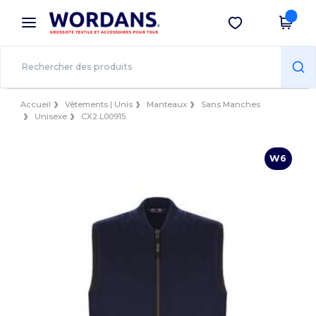
×
Appli Wordans
Obtenir l'appli
Meilleurs prix sur l’app !
Accueil
Vêtements | Unis
Manteaux
Sans Manches
Unisexe
CX2 L00915
W6