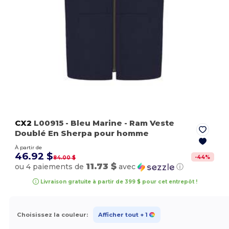
CX2
L00915
- Bleu Marine
- Ram Veste
Doublé En Sherpa pour homme
À partir de
46.92 $
-
44
%
84.00 $
11.73 $
ou 4 paiements de
avec
ⓘ
Livraison gratuite à partir de 399 $ pour cet entrepôt !
Choisissez la couleur:
Afficher tout
+ 1