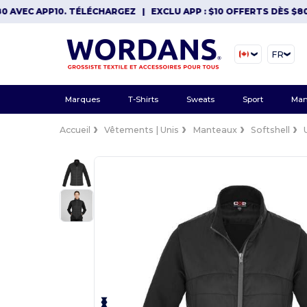
EC APP10. TÉLÉCHARGEZ
|
EXCLU APP : $10 OFFERTS DÈS $80 AVE
FR
Marques
T-Shirts
Sweats
Sport
Man
Accueil
Vêtements | Unis
Manteaux
Softshell