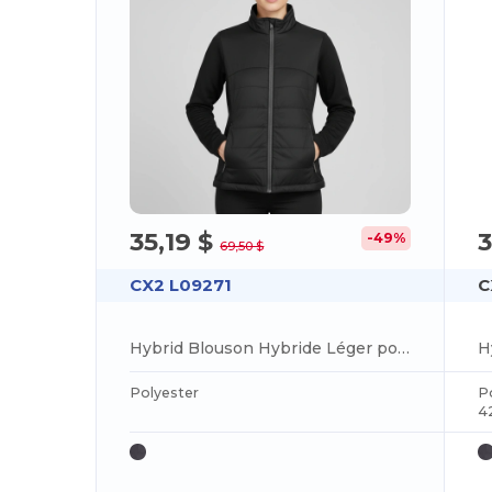
35,19 $
3
-49%
69,50 $
CX2 L09271
C
Hybrid Blouson Hybride Léger pour femme
Polyester
P
4