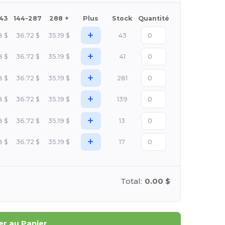
143
144-287
288 +
Plus
Stock
Quantité
+
8
$
36.72
$
35.19
$
43
+
8
$
36.72
$
35.19
$
41
+
8
$
36.72
$
35.19
$
281
+
8
$
36.72
$
35.19
$
139
+
8
$
36.72
$
35.19
$
13
+
8
$
36.72
$
35.19
$
17
Total:
0.00 $
er au Panier