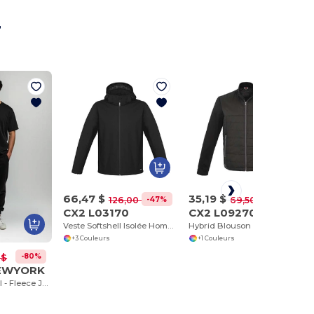
r
66,47 $
35,19 $
-47%
-49%
126,00 $
69,50 $
CX2 L03170
CX2 L09270
Veste Softshell Isolée Homme Hurricane avec Capuche Amovible
Hybrid Blouson Hybride Léger pour homme
+3 Couleurs
+1 Couleurs
-80%
 $
EWYORK
Radsow Apparel - Fleece Jogger NEW YORK