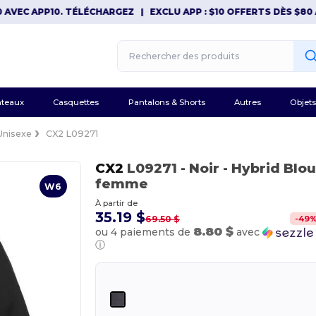
C APP10. TÉLÉCHARGEZ
|
EXCLU APP : $10 OFFERTS DÈS $80 AVEC
teaux
Casquettes
Pantalons & Shorts
Autres
Objets
Unisexe
CX2 L09271
CX2
L09271
- Noir
- Hybrid Blo
femme
W6
À partir de
35.19 $
-
49
69.50 $
8.80 $
ou 4 paiements de
avec
ⓘ