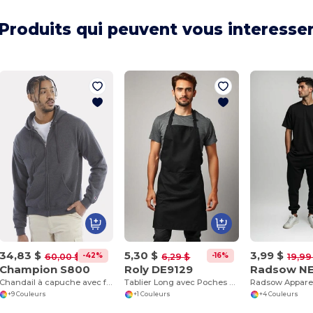
Produits qui peuvent vous interesse
34,83 $
5,30 $
3,99 $
-42%
-16%
60,00 $
6,29 $
19,99
Champion S800
Roly DE9129
Radsow N
Chandail à capuche avec fermeture éclair intégrale Eco
Tablier Long avec Poches et Liens Assortis DUCASSE
+9 Couleurs
+1 Couleurs
+4 Couleurs