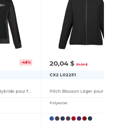
20,04 $
-48%
-49%
39,00 $
CX2 L02251
Observer Blouson Hybride pour femme
Pitch Blouson Léger pour femme
Polyester