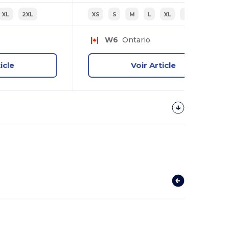
XL
2XL
XS
S
M
L
XL
2XL
W6
Ontario
icle
Voir Article