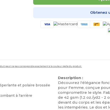
Obtenez u
roduit peut ne pas correspondre exactement à la couleur réelle du produit.
Description :
Découvrez l'élégance fonc
déperlante et polaire brossée
pour Femme, conçue pour of
compromettre le style. Fab
tombant à l'arrière
de 42 gsm (1.2 oz./yd2 - 2 o
devant du corps et les épau
les intempéries. Le dos et