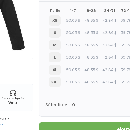
Taille
1-7
8-23
24-71
72-
XS
50.03
$
48.35
$
42.84
$
39.7
S
50.03
$
48.35
$
42.84
$
39.7
M
50.03
$
48.35
$
42.84
$
39.7
L
50.03
$
48.35
$
42.84
$
39.7
 vos produits
XL
50.03
$
48.35
$
42.84
$
39.7
2XL
50.03
$
48.35
$
42.84
$
39.7
Service Après
Vente
Sélections:
0
vis ?
2184
Ajout