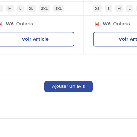
S
M
L
XL
2XL
3XL
XS
S
M
L
W6
Ontario
W6
Ontario
Voir Article
Voir Art
Ajouter un avis