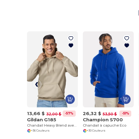
13,66 $
26,32 $
-57%
-51%
32,00 $
53,50 $
Gildan G185
Champion S700
Chandail Heavy Blend avec capuche
Chandail à capuche Eco
+36 Couleurs
+30 Couleurs