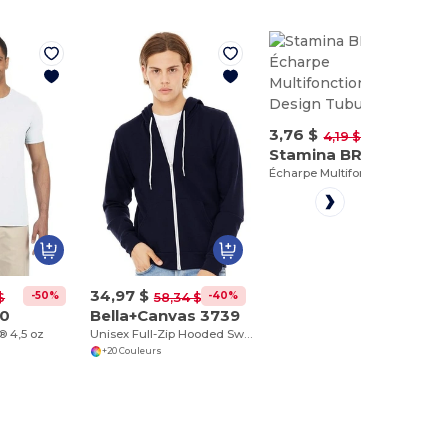
3,76 $
-10%
4,19 $
Stamina BR9004
Écharpe Multifonctionnelle en Design Tubulaire
34,97 $
-50%
-40%
$
58,34 $
40
Bella+Canvas 3739
e® 4,5 oz
Unisex Full-Zip Hooded Sweatshirt
+20 Couleurs