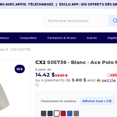
VEC APP10. TÉLÉCHARGEZ
|
EXCLU APP : $10 OFFERTS DÈS $80 AV
teaux
Casquettes
Pantalons & Shorts
Autres
Objets
mes
CX2 S05736
CX2
S05736
- Blanc
- Ace Polo
W6
À partir de
14.42 $
-
49
28.50 $
3.60 $
ou 4 paiements de
avec
ⓘ
Choisissez la couleur:
Afficher tout
+ 5