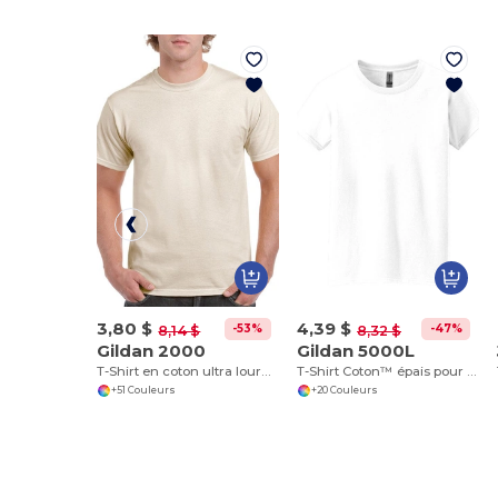
3,80 $
4,39 $
-53%
-47%
8,14 $
8,32 $
Gildan 2000
Gildan 5000L
T-Shirt en coton ultra lourd pour adultes
T-Shirt Coton™ épais pour femmes
+51 Couleurs
+20 Couleurs