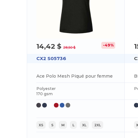
14,42 $
1
-49%
28,50 $
CX2 S05736
C
Ace Polo Mesh Piqué pour femme
Polyester
P
170 gsm
XS
S
M
L
XL
2XL