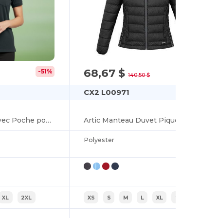
68,67 $
-51%
-51%
140,50 $
CX2 L00971
Caddy Polo Piqué avec Poche pour Femme
Artic Manteau Duvet Piqué pour femme
Polyester
XL
2XL
XS
S
M
L
XL
2XL