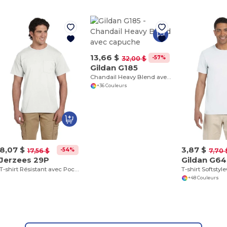
13,66 $
-57%
32,00 $
Gildan G185
Chandail Heavy Blend avec capuche
+36 Couleurs
8,07 $
3,87 $
-54%
17,56 $
7,70 
Jerzees 29P
Gildan G6
T-shirt Résistant avec Poche et Col Renforcé
T-shirt Softstyl
+48 Couleurs