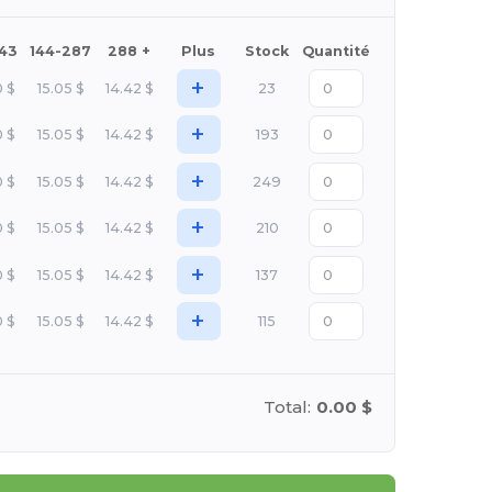
143
144-287
288 +
Plus
Stock
Quantité
+
0
$
15.05
$
14.42
$
23
+
0
$
15.05
$
14.42
$
193
+
0
$
15.05
$
14.42
$
249
+
0
$
15.05
$
14.42
$
210
+
0
$
15.05
$
14.42
$
137
+
0
$
15.05
$
14.42
$
115
Total:
0.00 $