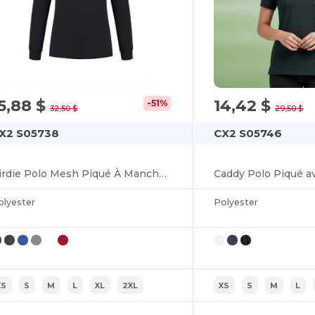
5,88 $
14,42 $
-51%
32,50 $
29,50 $
X2 S05738
CX2 S05746
Birdie Polo Mesh Piqué À Manches Longues pour femme
olyester
Polyester
XS
S
M
L
XL
2XL
XS
S
M
L