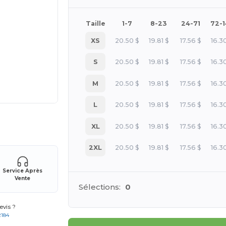
Taille
1-7
8-23
24-71
72-
XS
20.50
$
19.81
$
17.56
$
16.3
S
20.50
$
19.81
$
17.56
$
16.3
M
20.50
$
19.81
$
17.56
$
16.3
L
20.50
$
19.81
$
17.56
$
16.3
 vos produits
XL
20.50
$
19.81
$
17.56
$
16.3
2XL
20.50
$
19.81
$
17.56
$
16.3
Service Après
Vente
Sélections:
0
vis ?
2184