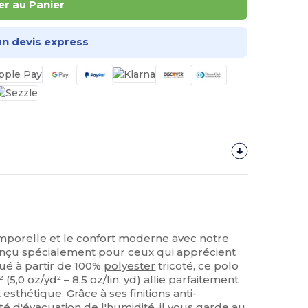
er au Panier
n devis express
mporelle et le confort moderne avec notre
nçu spécialement pour ceux qui apprécient
iqué à partir de 100%
polyester
tricoté, ce polo
(5,0 oz/yd² – 8,5 oz/lin. yd) allie parfaitement
 esthétique. Grâce à ses finitions anti-
té d'évacuation de l'humidité, il vous garde au