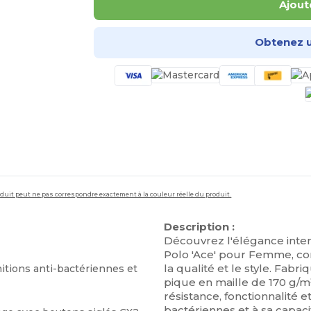
Ajout
Obtenez u
roduit peut ne pas correspondre exactement à la couleur réelle du produit.
Description :
Découvrez l'élégance inte
Polo 'Ace' pour Femme, co
la qualité et le style. Fabr
nitions anti-bactériennes et
pique en maille de 170 g/m² 
résistance, fonctionnalité et
bactériennes et à sa capaci