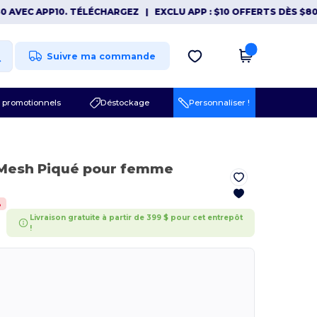
EC APP10. TÉLÉCHARGEZ
|
EXCLU APP : $10 OFFERTS DÈS $80 AVE
Suivre ma commande
 promotionnels
Déstockage
Personnaliser !
 Mesh Piqué pour femme
%
Livraison gratuite à partir de 399 $ pour cet entrepôt
!