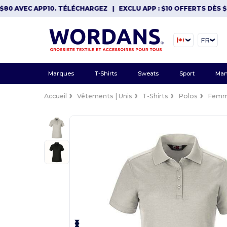
AVEC APP10. TÉLÉCHARGEZ
|
EXCLU APP : $10 OFFERTS DÈS $80 A
FR
Marques
T-Shirts
Sweats
Sport
Man
Accueil
Vêtements | Unis
T-Shirts
Polos
Fem