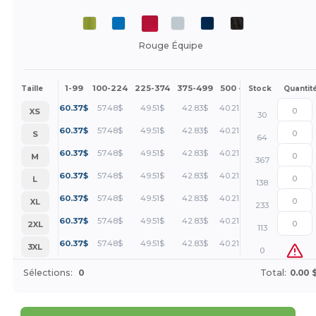
Rouge Équipe
1-99
100-224
225-374
375-499
500 +
Plus
Taille
Stock
Quantit
+
60.37
$
57.48
$
49.51
$
42.83
$
40.21
$
XS
30
+
60.37
$
57.48
$
49.51
$
42.83
$
40.21
$
S
64
+
60.37
$
57.48
$
49.51
$
42.83
$
40.21
$
M
367
+
60.37
$
57.48
$
49.51
$
42.83
$
40.21
$
L
138
+
60.37
$
57.48
$
49.51
$
42.83
$
40.21
$
XL
233
+
60.37
$
57.48
$
49.51
$
42.83
$
40.21
$
2XL
113
+
60.37
$
57.48
$
49.51
$
42.83
$
40.21
$
3XL
0
Sélections:
0
Total:
0.00 