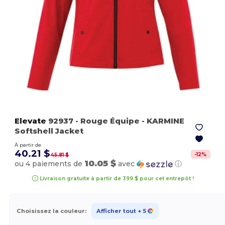
Elevate
92937
- Rouge Équipe
- KARMINE
Softshell Jacket
À partir de
40.21 $
-
12
%
45.81 $
10.05 $
ou 4 paiements de
avec
ⓘ
Livraison gratuite à partir de 399 $ pour cet entrepôt !
Choisissez la couleur:
Afficher tout
+ 5