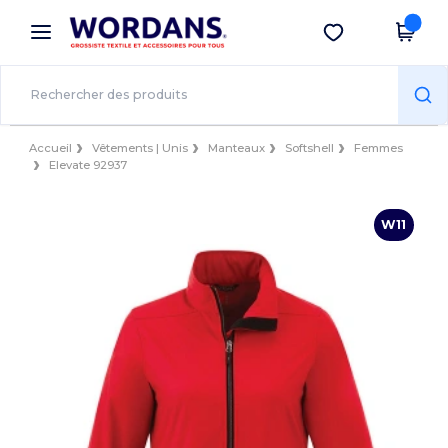
×
Appli Wordans
Obtenir l'appli
Meilleurs prix sur l’app !
Accueil
Vêtements | Unis
Manteaux
Softshell
Femmes
Elevate 92937
W11