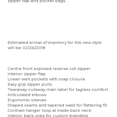
zipper flap and pocket bags.
Estimated arrival of inventory for this new style
will be: 02/26/2018
Centre front exposed reverse coil zipper
Interior zipper flap
Lower welt pockets with snap closure
Easy grip zipper pulls
Tearaway-cutaway main label for tagless comfort
Articulated elbows
Ergonomic sleeves
Shaped seams and tapered waist for flattering fit
Contrast hanger loop at inside back neck
Interior back yoke for custom branding