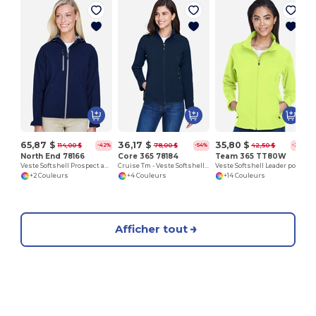
65,87 $
36,17 $
35,80 $
114,00 $
78,00 $
42,50 $
-42%
-54%
-25%
North End 78166
Core 365 78184
Team 365 TT80W
Veste Softshell Prospect avec capuche
Cruise Tm - Veste Softshell 2 couches avec polaire collée
Veste Softshell Leader pour femmes
+2 Couleurs
+4 Couleurs
+14 Couleurs
Afficher tout