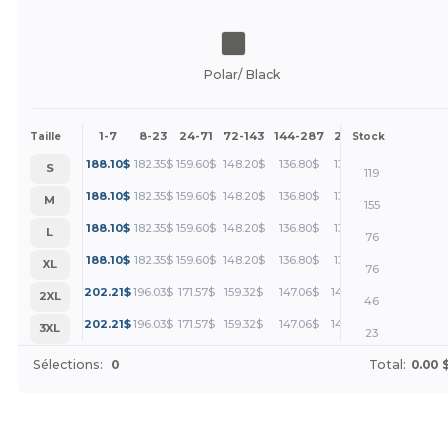
Polar/ Black
1-7
8-23
24-71
72-143
144-287
288 +
Plus
Taille
Stock
+
188.10
$
182.35
$
159.60
$
148.20
$
136.80
$
131.10
$
S
119
+
188.10
$
182.35
$
159.60
$
148.20
$
136.80
$
131.10
$
M
155
+
188.10
$
182.35
$
159.60
$
148.20
$
136.80
$
131.10
$
L
76
+
188.10
$
182.35
$
159.60
$
148.20
$
136.80
$
131.10
$
XL
76
+
202.21
$
196.03
$
171.57
$
159.32
$
147.06
$
140.93
$
2XL
46
+
202.21
$
196.03
$
171.57
$
159.32
$
147.06
$
140.93
$
3XL
23
Sélections:
0
Total:
0.00 
Personnalisez-le !