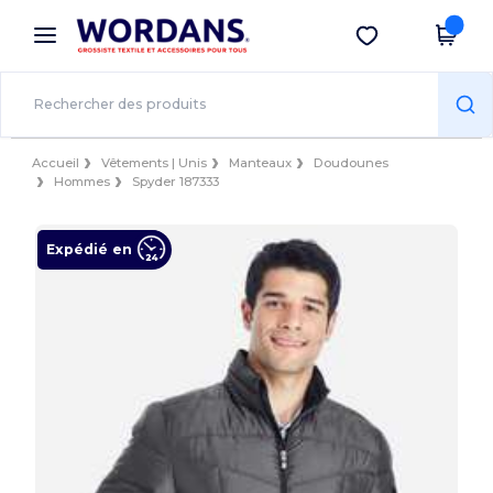
×
Appli Wordans
Obtenir l'appli
Meilleurs prix sur l’app !
Accueil
Vêtements | Unis
Manteaux
Doudounes
Hommes
Spyder 187333
Expédié en