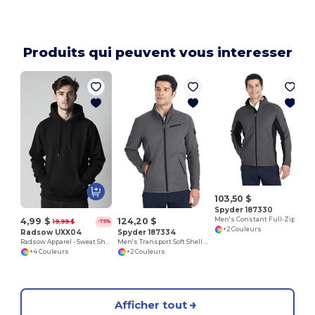
Produits qui peuvent vous interesser
103,50 $
Spyder 187330
4,99 $
124,20 $
Men's Constant Full-Zip Sweater Fleece Jacket
19,99 $
-75%
+2 Couleurs
Radsow UXX04
Spyder 187334
Radsow Apparel - Sweat Shirt à capuche London pour hommes
Men's Transport Soft Shell Jacket
+4 Couleurs
+2 Couleurs
Afficher tout