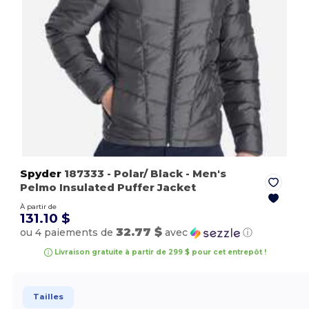
Spyder
187333
- Polar/ Black
- Men's
Pelmo Insulated Puffer Jacket
À partir de
131.10 $
32.77 $
ou 4 paiements de
avec
ⓘ
Livraison gratuite à partir de 299 $ pour cet entrepôt !
Tailles