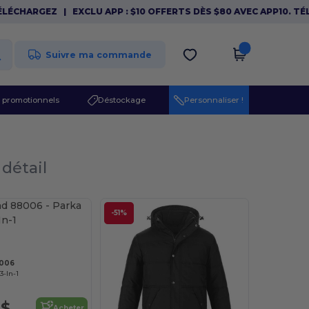
CHARGEZ
|
EXCLU APP : $10 OFFERTS DÈS $80 AVEC APP10. TÉLÉC
Suivre ma commande
 promotionnels
Déstockage
Personnaliser !
 détail
-51%
8006
3-In-1
 $
Acheter