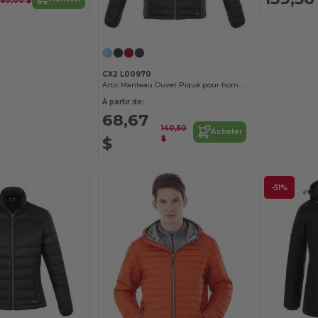
180,00 $
CX2 L00970
Artic Manteau Duvet Piqué pour homme
À partir de:
68,67
140,50
Acheter
$
$
-51%