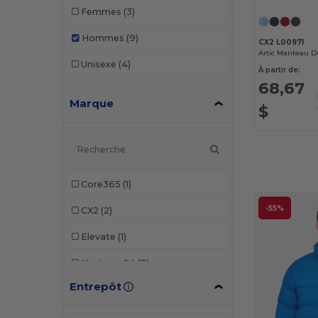
Femmes
(3)
Hommes
(9)
CX2 L00971
Unisexe
(4)
À partir de:
68,67
Marque
$
Core365
(1)
-55%
CX2
(2)
Elevate
(1)
Heritage 54
(2)
Entrepôt
North End
(2)
Spyder
(1)