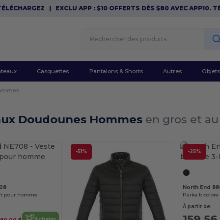
ÉCHARGEZ
|
EXCLU APP : $10 OFFERTS DÈS $80 AVEC APP10. TÉLÉ
teaux
Casquettes
Pantalons & Shorts
Autres
Objets
ommes
aux Doudounes Hommes
en gros et au
-51%
-25%
708
North End 8
oft pour homme
Parka bicolore 
À partir de:
159,56
Acheter