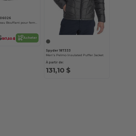
L06026
Nunavut Manteau Bouffant pour femme
$
Acheter
197,50 $
Spyder 187333
Men's Pelmo Insulated Puffer Jacket
À partir de:
131,10 $