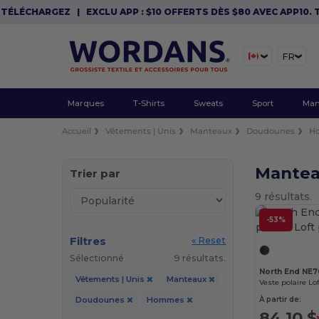
LÉCHARGEZ
|
EXCLU APP : $10 OFFERTS DÈS $80 AVEC APP10. TÉL
FR
Marques
T-Shirts
Sweats
Sport
Man
Accueil
Vêtements | Unis
Manteaux
Doudounes
H
Mante
Trier par
9 résultats.
-53%
Filtres
« Reset
Sélectionné
9 résultats.
North End NE
Vêtements | Unis
Manteaux
Veste polaire L
À partir de:
Doudounes
Hommes
84,10 $