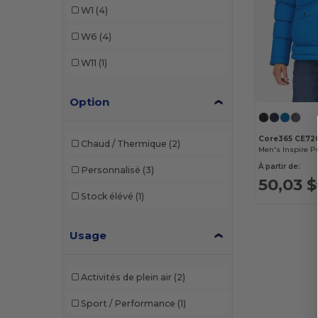
W1
(4)
W6
(4)
W11
(1)
Option
Core365 CE72
Chaud / Thermique
(2)
Men's Inspire Pu
À partir de:
Personnalisé
(3)
50,03 $
Stock élévé
(1)
Usage
Activités de plein air
(2)
Sport / Performance
(1)