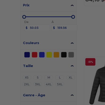
Prix
De
À
$
$
Couleurs
-51%
Taille
XS
S
M
L
XL
2XL
3XL
4XL
5XL
Genre - Âge