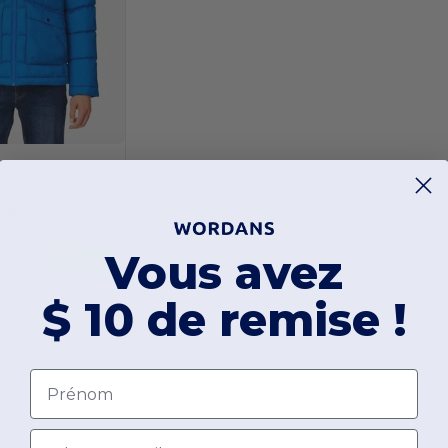
0
ffer Jacket
Vous avez
Acheter
110,00 $
$ 10 de remise !
Prénom
Email