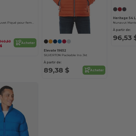
Heritage 54 
Artic Manteau Duvet Piqué pour femme
À partir de:
96,53 
140,50
Acheter
$
Elevate 19652
SILVERTON Packable Ins Jkt
À partir de:
89,38 $
Acheter