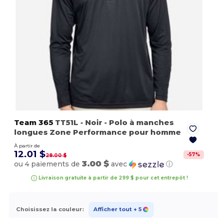
Team 365
TT51L
- Noir
- Polo à manches
longues Zone Performance pour homme
À partir de
12.01 $
-
57
%
28.00 $
3.00 $
ou 4 paiements de
avec
ⓘ
Livraison gratuite à partir de 299 $ pour cet entrepôt !
Choisissez la couleur:
Afficher tout
+ 5