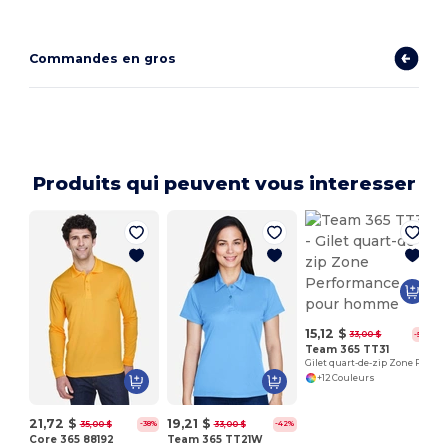
Commandes en gros
Produits qui peuvent vous interesser
15,12 $
33,00 $
-54%
Team 365 TT31
Gilet quart-de-zip Zone Performance pour homme
+12 Couleurs
21,72 $
19,21 $
35,00 $
33,00 $
-38%
-42%
Core 365 88192
Team 365 TT21W