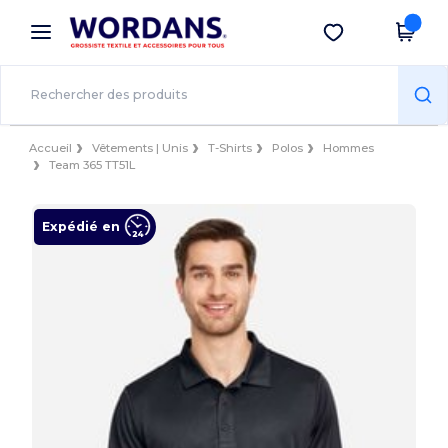
×
Appli Wordans
Obtenir l'appli
Meilleurs prix sur l’app !
Accueil
Vêtements | Unis
T-Shirts
Polos
Hommes
Team 365 TT51L
Expédié en