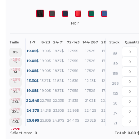
Noir
1-7
8-23
24-71
72-143
144-287
288 +
Plus
Taille
Stock
Quantit
+
19.05
$
19.00
$
18.37
$
17.95
$
17.52
$
17.21
$
XS
58
+
-25%
19.05
$
19.00
$
18.37
$
17.95
$
17.52
$
17.21
$
S
89
+
-25%
19.05
$
19.00
$
18.37
$
17.95
$
17.52
$
17.21
$
M
159
+
-25%
13.30
$
13.27
$
12.82
$
12.53
$
12.23
$
12.01
$
L
288
+
-25%
19.05
$
19.00
$
18.37
$
17.95
$
17.52
$
17.21
$
XL
155
+
-25%
22.84
$
22.79
$
22.03
$
21.53
$
21.02
$
20.64
$
2XL
58
+
-25%
24.37
$
24.31
$
23.50
$
22.96
$
22.42
$
22.01
$
3XL
37
+
-25%
25.89
$
25.83
$
24.97
$
24.40
$
23.82
$
23.39
$
4XL
21
-25%
Sélections:
0
Total:
0.00 