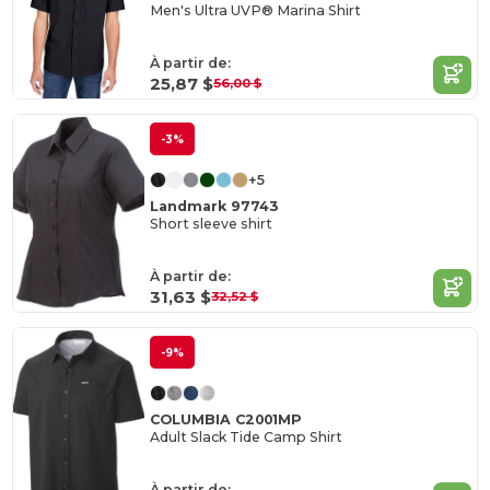
Men's Ultra UVP® Marina Shirt
À partir de:
25,87 $
56,00 $
-3%
+5
Landmark 97743
Short sleeve shirt
À partir de:
31,63 $
32,52 $
-9%
COLUMBIA C2001MP
Adult Slack Tide Camp Shirt
À partir de: