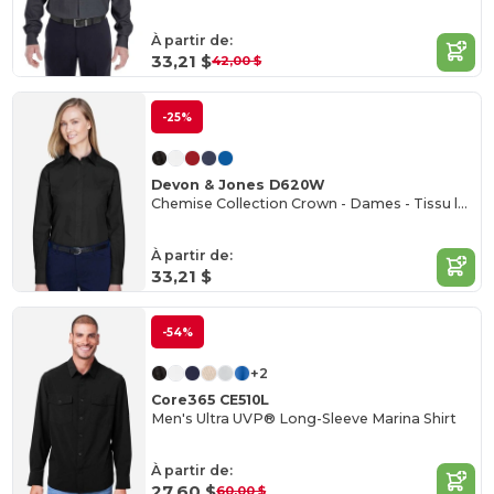
À partir de:
33,21 $
42,00 $
-25%
Devon & Jones D620W
Chemise Collection Crown - Dames - Tissu large solide
À partir de:
33,21 $
-54%
+2
Core365 CE510L
Men's Ultra UVP® Long-Sleeve Marina Shirt
À partir de:
27,60 $
60,00 $