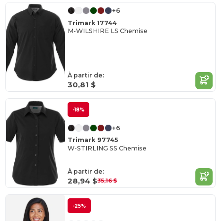
+6
Trimark 17744
M-WILSHIRE LS Chemise
À partir de:
30,81 $
-18%
+6
Trimark 97745
W-STIRLING SS Chemise
À partir de:
28,94 $
35,16 $
-25%