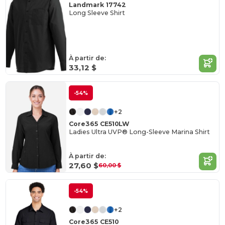
Landmark 17742
Long Sleeve Shirt
À partir de:
33,12 $
-54%
+2
Core365 CE510LW
Ladies Ultra UVP® Long-Sleeve Marina Shirt
À partir de:
27,60 $
60,00 $
-54%
+2
Core365 CE510