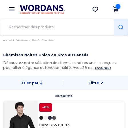
×
Appli Wordans
Obtenir l'appli
Meilleurs prix sur l’app !
Accueil
Vêtements | Unis
Chemises
Chemises Noires Unies en Gros au Canada
Découvrez notre sélection de chemises noires unies, conçues
pour allier élégance et fonctionnalité. Avec 38 m…
En voir plus
Trier par
Filtre
✓
38 résultats.
-41%
Core 365 88193