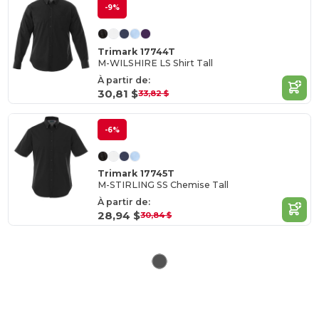
-9%
Trimark 17744T
M-WILSHIRE LS Shirt Tall
À partir de:
30,81 $
33,82 $
-6%
Trimark 17745T
M-STIRLING SS Chemise Tall
À partir de:
28,94 $
30,84 $