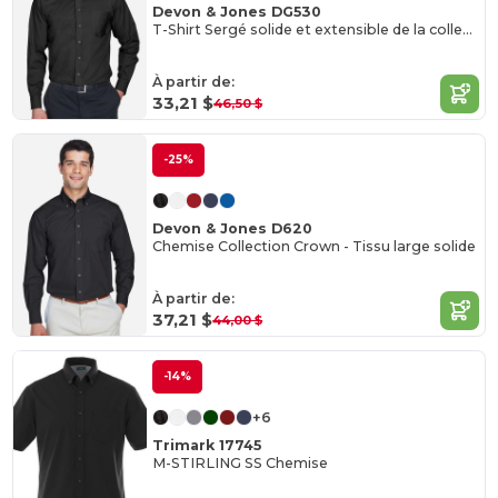
Devon & Jones DG530
T-Shirt Sergé solide et extensible de la collection Crown
À partir de:
33,21 $
46,50 $
-25%
Devon & Jones D620
Chemise Collection Crown - Tissu large solide
À partir de:
37,21 $
44,00 $
-14%
+6
Trimark 17745
M-STIRLING SS Chemise