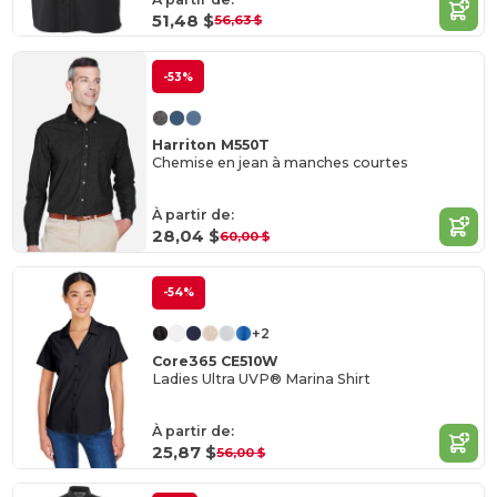
51,48 $
56,63 $
-53%
Harriton M550T
Chemise en jean à manches courtes
À partir de:
28,04 $
60,00 $
-54%
+2
Core365 CE510W
Ladies Ultra UVP® Marina Shirt
À partir de:
25,87 $
56,00 $