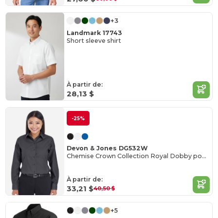
+3
Landmark 17743
Short sleeve shirt
À partir de:
28,13 $
-25%
Devon & Jones DG532W
Chemise Crown Collection Royal Dobby pour femme
À partir de:
33,21 $
40,50 $
+5