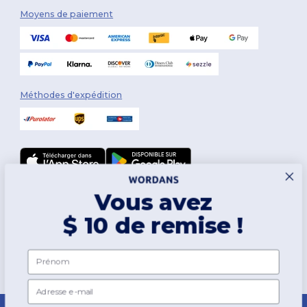
Moyens de paiement
Méthodes d'expédition
Vous avez
Suivez-nous
$ 10 de remise !
2026. Tous droits réservés
Prénom
Conditions Générales
|
Politique de personnalisation
|
Politique de
Confidentialité
|
Politique de Cookies
|
Plan du Site
Email
Montréal
|
Laval
|
Québec
|
Gatineau
|
Hamilton
|
Toronto
|
Brampton
|