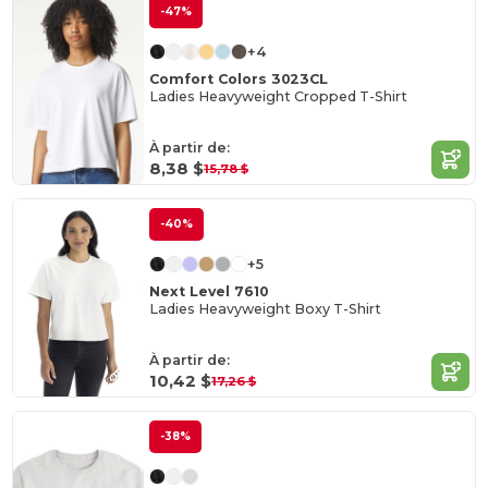
-47%
+4
Comfort Colors 3023CL
Ladies Heavyweight Cropped T-Shirt
À partir de:
8,38 $
15,78 $
-40%
+5
Next Level 7610
Ladies Heavyweight Boxy T-Shirt
À partir de:
10,42 $
17,26 $
-38%