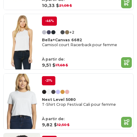
10,33 $
21,08 $
-46%
+2
Bella+Canvas 6682
Camisol court Racerback pour femme
À partir de:
9,51 $
17,68 $
-21%
Next Level 5080
T-Shirt Crop Festival Cali pour femme
À partir de:
9,82 $
12,50 $