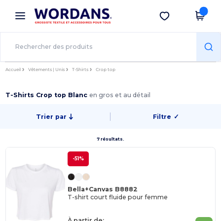
×
Appli Wordans
Obtenir l'appli
Meilleurs prix sur l’app !
Accueil
Vêtements | Unis
T-Shirts
Crop top
T-Shirts Crop top Blanc
en gros et au détail
Trier par
Filtre
✓
7 résultats.
-51%
Bella+Canvas B8882
T-shirt court fluide pour femme
À partir de: