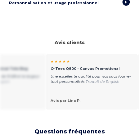
Personnalisation et usage professionnel
Avis clients
★ ★ ★ ★ ★
ical Tote Bag
Q-Tees Q800 - Canvas Promotional
 de 15 5/8 et la largeur
Une excellente qualité pour nos sacs fourre-
nglish
tout personnalisés
Traduit de English
Avis par Lina P.
Questions fréquentes