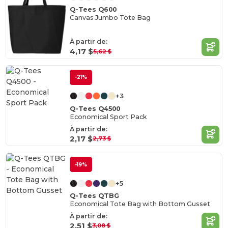
Q-Tees Q600
Canvas Jumbo Tote Bag
À partir de:
4,17 $
5,62 $
-21%
+3
Q-Tees Q4500
Economical Sport Pack
À partir de:
2,17 $
2,73 $
-19%
+5
Q-Tees QTBG
Economical Tote Bag with Bottom Gusset
À partir de:
2,51 $
3,08 $