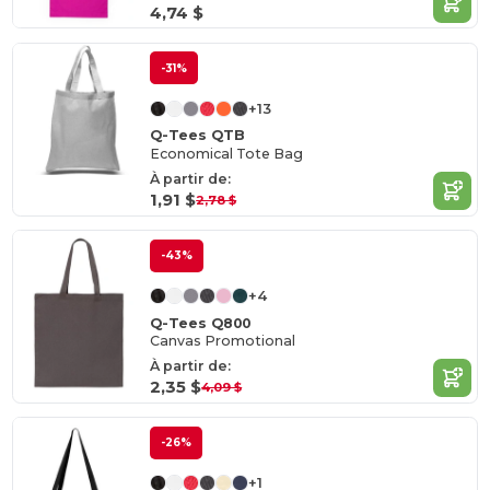
4,74 $
-31%
+13
Q-Tees QTB
Economical Tote Bag
À partir de:
1,91 $
2,78 $
-43%
+4
Q-Tees Q800
Canvas Promotional
À partir de:
2,35 $
4,09 $
-26%
+1