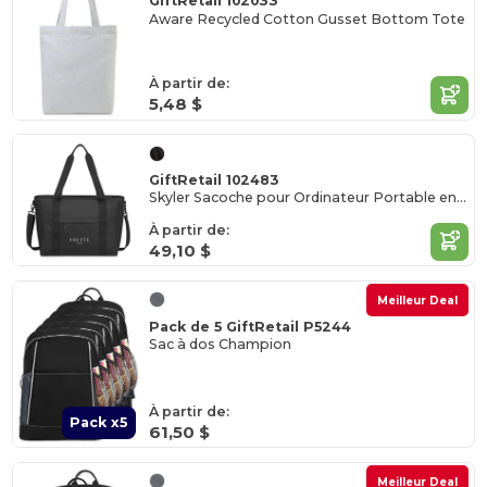
GiftRetail 102033
Aware Recycled Cotton Gusset Bottom Tote
À partir de:
5,48 $
GiftRetail 102483
Skyler Sacoche pour Ordinateur Portable en rPET Recyclé du Travail au Week-end
À partir de:
49,10 $
Meilleur Deal
Pack de 5 GiftRetail P5244
Sac à dos Champion
À partir de:
Pack x5
61,50 $
Meilleur Deal