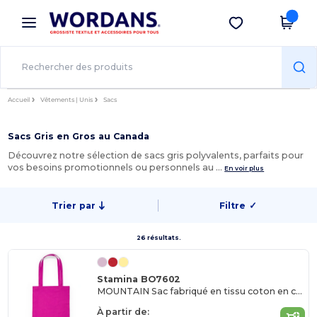
×
Appli Wordans
Obtenir l'appli
Meilleurs prix sur l’app !
Accueil
Vêtements | Unis
Sacs
Sacs Gris en Gros au Canada
Découvrez notre sélection de sacs gris polyvalents, parfaits pour
vos besoins promotionnels ou personnels au …
En voir plus
Trier par
Filtre
✓
26 résultats.
Stamina BO7602
MOUNTAIN Sac fabriqué en tissu coton en couleur
À partir de: