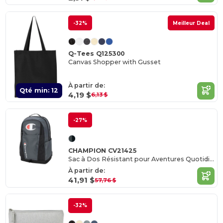
-32%
Meilleur Deal
Q-Tees Q125300
Canvas Shopper with Gusset
À partir de:
Qté min: 12
4,19 $
6,13 $
-27%
CHAMPION CV21425
Sac à Dos Résistant pour Aventures Quotidiennes
À partir de:
41,91 $
57,76 $
-32%