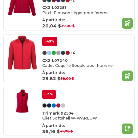
+2
CX2 L02251
Pitch Blouson Léger pour femme
À partir de:
20,04 $
39,00 $
-49%
+4
CX2 L07240
Cadet Coquille Souple pour homme
À partir de:
29,82 $
58,00 $
-13%
Trimark 92504
Gilet Softshell W-WARLOW
À partir de:
36,16 $
41,78 $