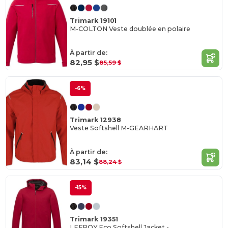
Trimark 19101
M-COLTON Veste doublée en polaire
À partir de:
82,95 $
85,59 $
-6%
Trimark 12938
Veste Softshell M-GEARHART
À partir de:
83,14 $
88,24 $
-15%
Trimark 19351
LEFROY Eco Softshell Jacket -