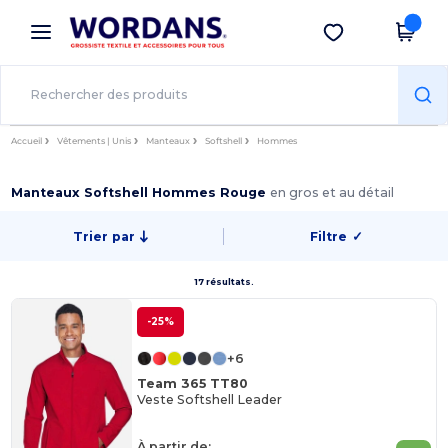
×
Appli Wordans
Obtenir l'appli
Meilleurs prix sur l’app !
Accueil
Vêtements | Unis
Manteaux
Softshell
Hommes
Manteaux Softshell Hommes Rouge
en gros et au détail
Trier par
Filtre
✓
17 résultats.
-25%
+6
Team 365 TT80
Veste Softshell Leader
À partir de: