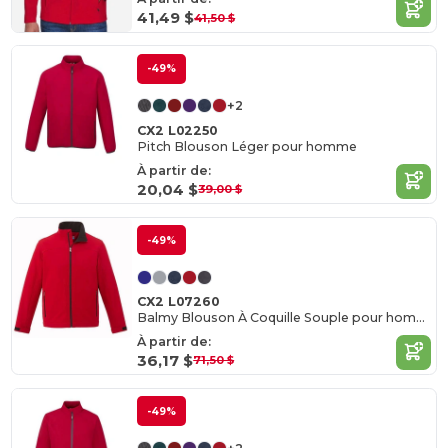
41,49 $
41,50 $
-49%
+2
CX2 L02250
Pitch Blouson Léger pour homme
À partir de:
20,04 $
39,00 $
-49%
CX2 L07260
Balmy Blouson À Coquille Souple pour homme
À partir de:
36,17 $
71,50 $
-49%