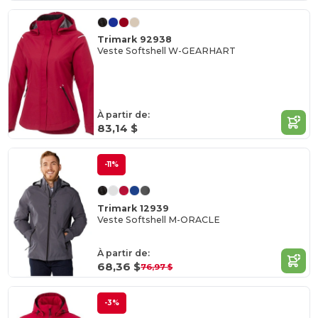
Trimark 92938
Veste Softshell W-GEARHART
À partir de:
83,14 $
-11%
Trimark 12939
Veste Softshell M-ORACLE
À partir de:
68,36 $
76,97 $
-3%