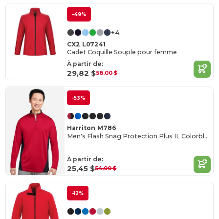
-49%
+4
CX2 L07241
Cadet Coquille Souple pour femme
À partir de:
29,82 $
58,00 $
-53%
Harriton M786
Men's Flash Snag Protection Plus IL Colorblock Quarter-Zip
À partir de:
25,45 $
54,00 $
-12%