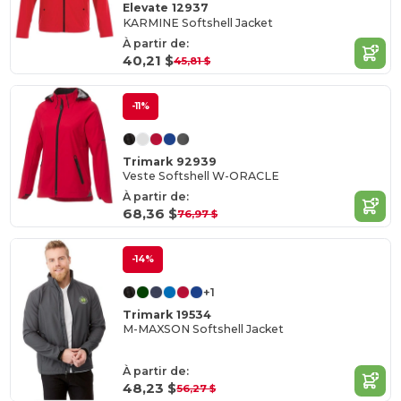
Elevate 12937
KARMINE Softshell Jacket
À partir de:
40,21 $
45,81 $
-11%
Trimark 92939
Veste Softshell W-ORACLE
À partir de:
68,36 $
76,97 $
-14%
+1
Trimark 19534
M-MAXSON Softshell Jacket
À partir de:
48,23 $
56,27 $