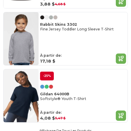
3,88 $
4,68 $
Rabbit Skins 3302
Fine Jersey Toddler Long Sleeve T-Shirt
À partir de:
17,18 $
-25%
Gildan 64000B
Softstyle® Youth T-Shirt
À partir de:
4,08 $
5,47 $
Affichage De Tous Les Produits.