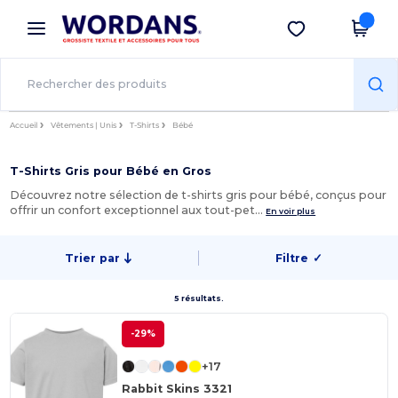
×
Appli Wordans
Obtenir l'appli
Meilleurs prix sur l’app !
Accueil
Vêtements | Unis
T-Shirts
Bébé
T-Shirts Gris pour Bébé en Gros
Découvrez notre sélection de t-shirts gris pour bébé, conçus pour
offrir un confort exceptionnel aux tout-pet…
En voir plus
Trier par
Filtre
✓
5 résultats.
-29%
+17
Rabbit Skins 3321