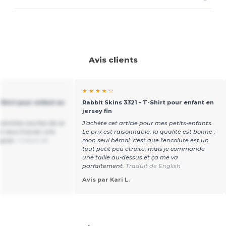
Avis clients
★ ★ ★ ★ ☆
-Shirt pour enfant en
Rabbit Skins 3321 - T-Shirt pour enfant en
jersey fin
 manches courtes de ce
J'achète cet article pour mes petits-enfants.
je veux trouver une
Le prix est raisonnable, la qualité est bonne ;
ngues.
Traduit de
mon seul bémol, c'est que l'encolure est un
tout petit peu étroite, mais je commande
une taille au-dessus et ça me va
parfaitement.
Traduit de English
Avis par Kari L.