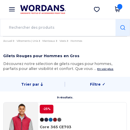
×
Appli Wordans
Obtenir l'appli
Meilleurs prix sur l’app !
Accueil
Vêtements | Unis
Manteaux
Vests
Hommes
Gilets Rouges pour Hommes en Gros
Découvrez notre sélection de gilets rouges pour hommes,
parfaits pour allier visibilité et confort. Que vous …
En voir plus
Trier par
Filtre
✓
9 résultats.
-25%
Core 365 CE703