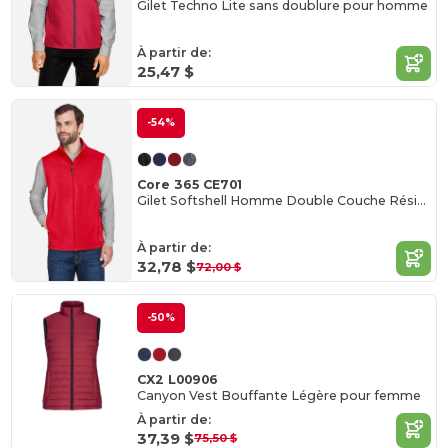
Gilet Techno Lite sans doublure pour homme
À partir de:
25,47 $
-54%
Core 365 CE701
Gilet Softshell Homme Double Couche Résistant à l'Eau
À partir de:
32,78 $
72,00 $
-50%
CX2 L00906
Canyon Vest Bouffante Légère pour femme
À partir de:
37,39 $
75,50 $