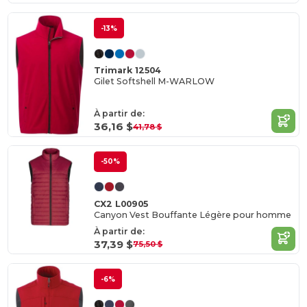
-13%
Trimark 12504
Gilet Softshell M-WARLOW
À partir de:
36,16 $
41,78 $
-50%
CX2 L00905
Canyon Vest Bouffante Légère pour homme
À partir de:
37,39 $
75,50 $
-6%