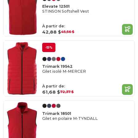
Elevate 12501
STINSON Softshell Vest
À partir de:
42,88 $
45,56 $
-15%
Trimark 19542
Gilet isolé M-MERCER
À partir de:
61,68 $
72,37 $
Trimark 18501
Gilet en polaire M-TYNDALL