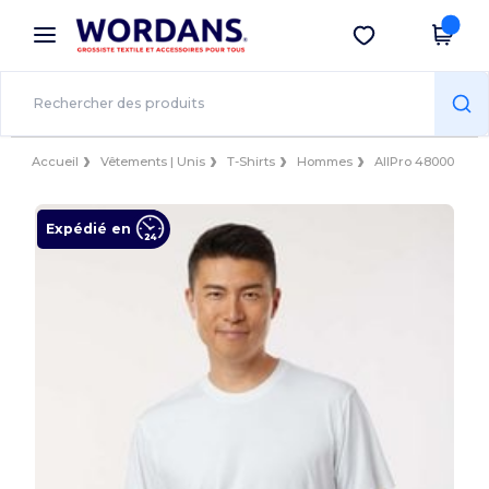
×
Appli Wordans
Obtenir l'appli
Meilleurs prix sur l’app !
Accueil
Vêtements | Unis
T-Shirts
Hommes
AllPro 48000
Expédié en