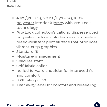
Poids
8.201 oz.
Stock élévé
Personnalisé
4 oz./yd² (US), 6.7 oz./L yd (CA), 100%
polyester
interlock
jersey
with Pro-Lock
technology
Pro-Lock collection’s cationic disperse dyed
polyester
locks in colorfastness to create a
bleed-resistant print surface that produces
vibrant, crisp graphics.
Standard fit
Moisture-management
Snag resistant
Self-fabric collar
Rolled forward shoulder for improved fit
and comfort
UPF rating of 50
Tear away label for comfort and relabeling
Découvrez d'autres produits