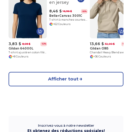
T
8,46 $
16,96 $
-50%
Bella+Canvas 3001C
T-shirt à manches courtes en jersey
+62 Couleurs
3,83 $
13,66 $
8,08 $
32,00 $
-53%
-57%
Gildan 64000L
Gildan G185
T-shirt ajusté en coton filé à l'anneau
Chandail Heavy Blend avec capuche
+8 Couleurs
+36 Couleurs
Afficher tout
Inscrivez-vous à notre newsletter
Et obtenez des réductions spéciales!