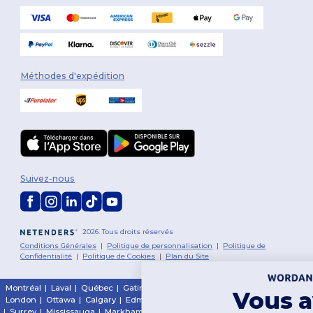
Méthodes d'expédition
Suivez-nous
2026. Tous droits réservés
Conditions Générales
|
Politique de personnalisation
|
Politique de
Confidentialité
|
Politique de Cookies
|
Plan du Site
Montréal
|
Laval
|
Québec
|
Gatineau
|
Hamilton
|
Toronto
|
Brampton
|
Vous avez
London
|
Ottawa
|
Calgary
|
Edmonton
|
Vancouver
|
Winnipeg
|
Halifax
|
Surrey
|
Mississauga
|
Markham