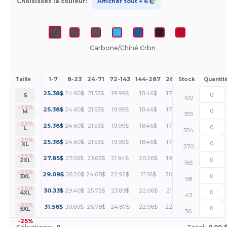
Choisissez la couleur:
Afficher tout
+ 6
Carbone/Chiné Crbn
1-7
8-23
24-71
72-143
144-287
288 +
Plus
Taille
Stock
Quantit
+
25.38
$
24.60
$
21.53
$
19.99
$
18.46
$
17.69
$
S
109
+
-25%
25.38
$
24.60
$
21.53
$
19.99
$
18.46
$
17.69
$
M
355
+
-25%
25.38
$
24.60
$
21.53
$
19.99
$
18.46
$
17.69
$
L
354
+
-25%
25.38
$
24.60
$
21.53
$
19.99
$
18.46
$
17.69
$
XL
370
+
-25%
27.85
$
27.00
$
23.63
$
21.94
$
20.26
$
19.41
$
2XL
183
+
-25%
29.09
$
28.20
$
24.68
$
22.92
$
21.16
$
20.27
$
3XL
98
+
-25%
30.33
$
29.40
$
25.73
$
23.89
$
22.06
$
21.14
$
4XL
43
+
-25%
31.56
$
30.60
$
26.78
$
24.87
$
22.96
$
22.00
$
5XL
36
-25%