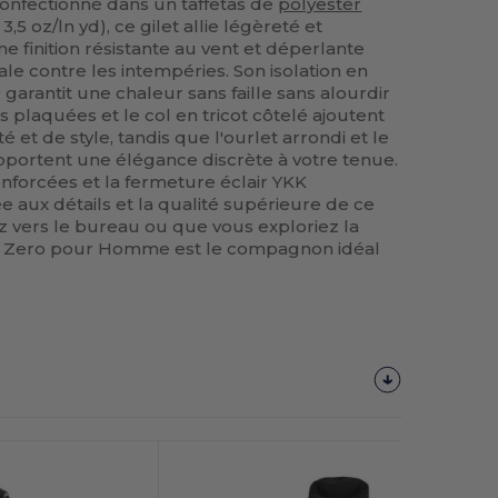
onfectionné dans un taffetas de
polyester
,5 oz/ln yd), ce gilet allie légèreté et
une finition résistante au vent et déperlante
le contre les intempéries. Son isolation en
garantit une chaleur sans faille sans alourdir
s plaquées et le col en tricot côtelé ajoutent
 et de style, tandis que l'ourlet arrondi et le
portent une élégance discrète à votre tenue.
enforcées et la fermeture éclair YKK
ée aux détails et la qualité supérieure de ce
ez vers le bureau ou que vous exploriez la
 Sub Zero pour Homme est le compagnon idéal