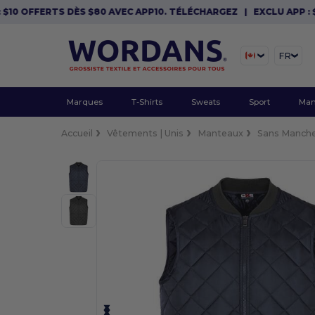
0 OFFERTS DÈS $80 AVEC APP10. TÉLÉCHARGEZ
|
EXCLU APP : $10
FR
Marques
T-Shirts
Sweats
Sport
Man
Accueil
Vêtements | Unis
Manteaux
Sans Manch