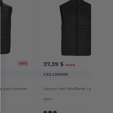
37,39 $
-47%
-50%
75,50 $
CX2 L00905
nte pour homme
Canyon Vest Bouffante Légère pour homme
Nylon