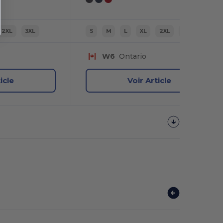
2XL
3XL
S
M
L
XL
2XL
3XL
W6
Ontario
icle
Voir Article