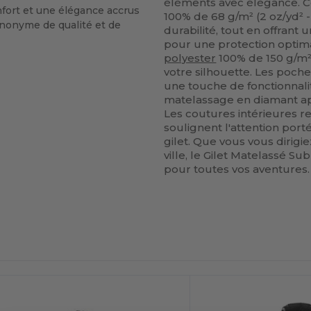
éléments avec élégance. C
onfort et une élégance accrus
100% de 68 g/m² (2 oz/yd² - 3
ynonyme de qualité et de
durabilité, tout en offrant 
pour une protection optima
polyester
100% de 150 g/m² 
votre silhouette. Les poche
une touche de fonctionnalité
matelassage en diamant ap
Les coutures intérieures r
soulignent l'attention port
gilet. Que vous vous dirigi
ville, le Gilet Matelassé
pour toutes vos aventures.