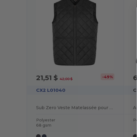
21,51 $
6
-49%
42,00 $
CX2 L01040
C
Sub Zero Veste Matelassée pour homme
Polyester
P
68 gsm