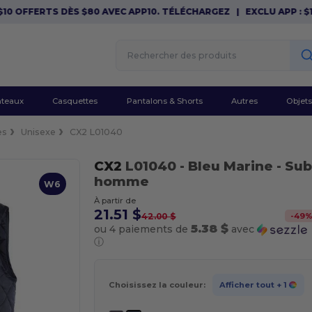
 OFFERTS DÈS $80 AVEC APP10. TÉLÉCHARGEZ
|
EXCLU APP : $10 
teaux
Casquettes
Pantalons & Shorts
Autres
Objets
es
Unisexe
CX2 L01040
CX2
L01040
- Bleu Marine
- Sub
homme
W6
À partir de
21.51 $
-
49
42.00 $
5.38 $
ou 4 paiements de
avec
ⓘ
Choisissez la couleur:
Afficher tout
+ 1