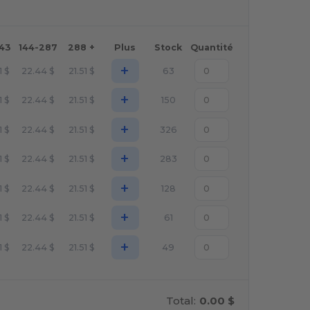
143
144-287
288 +
Plus
Stock
Quantité
+
1
$
22.44
$
21.51
$
63
+
1
$
22.44
$
21.51
$
150
+
1
$
22.44
$
21.51
$
326
+
1
$
22.44
$
21.51
$
283
+
1
$
22.44
$
21.51
$
128
+
1
$
22.44
$
21.51
$
61
+
1
$
22.44
$
21.51
$
49
Total:
0.00 $