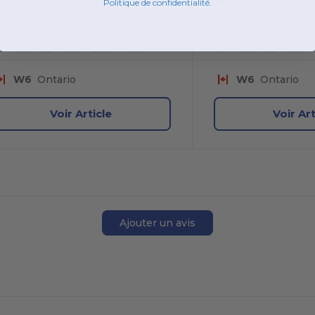
Politique de confidentialité
.
S
M
L
XL
2XL
3XL
S
M
L
XL
W6
Ontario
W6
Ontario
Voir Article
Voir Art
Ajouter un avis