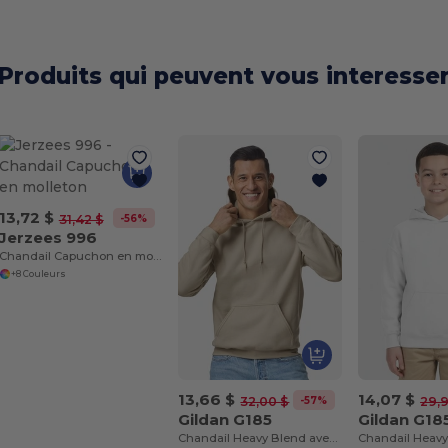
Produits qui peuvent vous interesse
13,72 $
-56%
31,42 $
Jerzees 996
Chandail Capuchon en molleton
+8 Couleurs
13,66 $
14,07 $
-57%
32,00 $
29,
Gildan G185
Gildan G18
Chandail Heavy Blend avec capuche