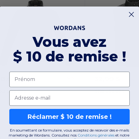
Vous avez
$ 10 de remise !
Prénom
8,67 $
32,99 $
-51%
140,50 $
62,50 $
X2 L00970
CX2 L00975
Email
Artic Manteau Duvet Piqué pour homme
Chill Veste Bouffa
Réclamer $ 10 de remise !
olyester
Polyester
En soumettant ce formulaire, vous acceptez de recevoir des e-mails
marketing de Wordans. Consultez nos
Conditions générales
​
et notre