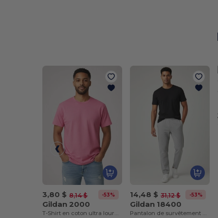
3,80 $
14,48 $
-53%
-53%
8,14 $
31,12 $
Gildan 2000
Gildan 18400
T-Shirt en coton ultra lourd pour adultes
Pantalon de survêtement à bas ouvert en et coton épais