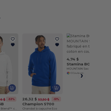
r
4,74 $
Stamina BO7602
MOUNTAIN Sac fabriqué en tissu coton en couleur
+3 Couleurs
26,32 $
-53%
-51%
96 $
53,50 $
5B
Champion S700
Chandail Heavy Blend™ capuche
Chandail à capuche Eco