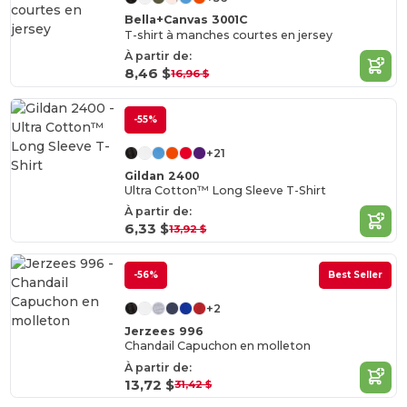
Bella+Canvas 3001C
T-shirt à manches courtes en jersey
À partir de:
8,46 $
16,96 $
-55%
+21
Gildan 2400
Ultra Cotton™ Long Sleeve T-Shirt
À partir de:
6,33 $
13,92 $
-56%
Best Seller
+2
Jerzees 996
Chandail Capuchon en molleton
À partir de:
13,72 $
31,42 $