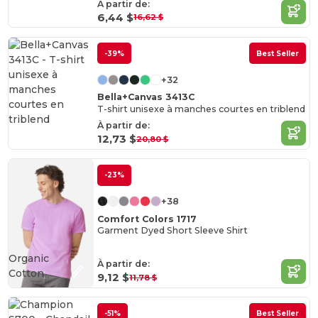
À partir de:
6,44 $
16,62 $
-39%
Best Seller
+32
Bella+Canvas 3413C
T-shirt unisexe à manches courtes en triblend
À partir de:
12,73 $
20,80 $
-23%
+38
Comfort Colors 1717
Garment Dyed Short Sleeve Shirt
Organic
À partir de:
Cotton
9,12 $
11,78 $
-51%
Best Seller