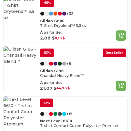
-65%
+32
Gildan G800
T-Shirt Dryblend™ 5,5 oz
À partir de:
2,88 $
8,18 $
-53%
Best Seller
+9
Gildan G186
Chandail Heavy Blend™
À partir de:
21,07 $
44,78 $
-61%
+15
Next Level 6610
T-shirt Confort Coton-Polyester Premium