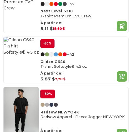
+35
Next Level 6210
T-shirt Premium CVC Crew
À partir de:
9,11 $
15,80 $
-50%
+42
Gildan G640
T-shirt Softstyle® 4,5 oz
À partir de:
3,87 $
7,70 $
-80%
Radsow NEWYORK
Radsow Apparel - Fleece Jogger NEW YORK
À partir de: