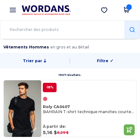
×
Appli Wordans
Obtenir l'appli
Meilleurs prix sur l’app !
Vêtements Hommes
en gros et au détail
Trier par
Filtre
✓
1907 résultats.
-18%
Roly CA0407
BAHRAIN T-shirt technique manches courtes raglan
À partir de:
5,16 $
6,29 $