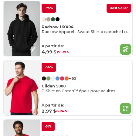
-75%
Best Seller
Radsow UXX04
Radsow Apparel - Sweat Shirt à capuche London pour hommes
À partir de:
4,99 $
19,99 $
-56%
+62
Gildan 5000
T-Shirt en Coton™ épais pour adultes
À partir de:
2,97 $
6,74 $
-51%