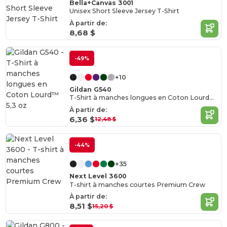
Bella+Canvas 3001
Unisex Short Sleeve Jersey T-Shirt
À partir de:
8,68 $
-49%
+10
Gildan G540
T-Shirt à manches longues en Coton Lourd™ 5,3 oz
À partir de:
6,36 $
12,48 $
-44%
+35
Next Level 3600
T-shirt à manches courtes Premium Crew
À partir de:
8,51 $
15,20 $