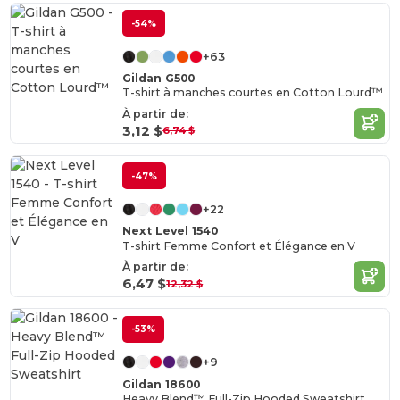
-54%
+63
Gildan G500
T-shirt à manches courtes en Cotton Lourd™
À partir de:
3,12 $
6,74 $
-47%
+22
Next Level 1540
T-shirt Femme Confort et Élégance en V
À partir de:
6,47 $
12,32 $
-53%
+9
Gildan 18600
Heavy Blend™ Full-Zip Hooded Sweatshirt