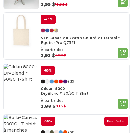
3,99 $
19,99 $
-40%
Sac Cabas en Coton Coloré et Durable
EgotierPro Q7521
À partir de:
2,93 $
4,92 $
-65%
+32
Gildan 8000
DryBlend™ 50/50 T-Shirt
À partir de:
2,88 $
8,18 $
-50%
Best Seller
+56