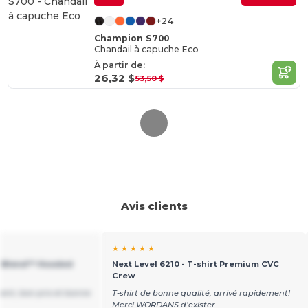
+24
Champion S700
Chandail à capuche Eco
À partir de:
26,32 $
53,50 $
Avis clients
★ ★ ★ ★ ★
vy Blend™ Hooded
Next Level 6210 - T-shirt Premium CVC
Crew
ment, bon prix et bonne
T-shirt de bonne qualité, arrivé rapidement!
Merci WORDANS d’exister