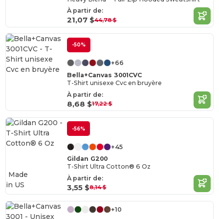
À partir de:
21,07 $
44,78 $
-50%
+66
Bella+Canvas 3001CVC
T-Shirt unisexe Cvc en bruyère
À partir de:
8,68 $
17,22 $
-56%
+45
Gildan G200
T-Shirt Ultra Cotton® 6 Oz
Made
À partir de:
in
US
3,55 $
8,14 $
+10