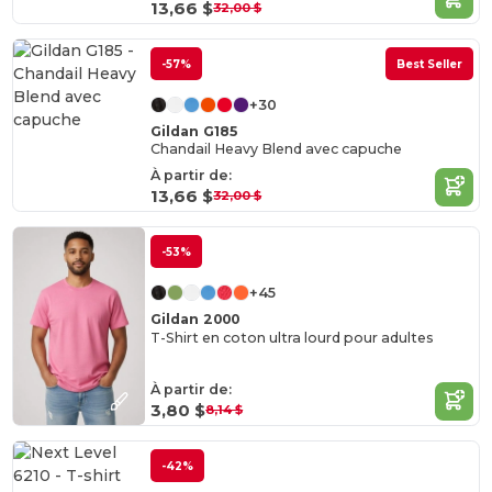
13,66 $
32,00 $
-57%
Best Seller
+30
Gildan G185
Chandail Heavy Blend avec capuche
À partir de:
13,66 $
32,00 $
-53%
+45
Gildan 2000
T-Shirt en coton ultra lourd pour adultes
À partir de:
3,80 $
8,14 $
-42%