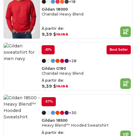
+18
Gildan 18000
Chandail Heavy Blend
À partir de:
9,39 $
19,18 $
-51%
Best Seller
+28
Gildan G180
Chandail Heavy Blend
À partir de:
9,39 $
19,18 $
-57%
+30
Gildan 18500
Heavy Blend™ Hooded Sweatshirt
À partir de: