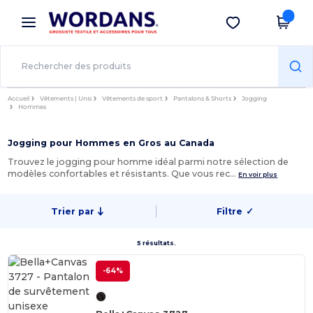
×
Appli Wordans
Obtenir l'appli
Meilleurs prix sur l’app !
Accueil
Vêtements | Unis
Vêtements de sport
Pantalons & Shorts
Jogging
Hommes
Jogging pour Hommes en Gros au Canada
Trouvez le jogging pour homme idéal parmi notre sélection de
modèles confortables et résistants. Que vous rec…
En voir plus
Trier par
Filtre
✓
5 résultats.
-64%