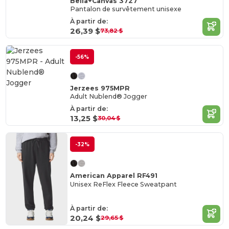
Bella+Canvas 3727
Pantalon de survêtement unisexe
À partir de:
26,39 $
73,82 $
-56%
Jerzees 975MPR
Adult Nublend® Jogger
À partir de:
13,25 $
30,04 $
-32%
American Apparel RF491
Unisex ReFlex Fleece Sweatpant
À partir de:
20,24 $
29,65 $