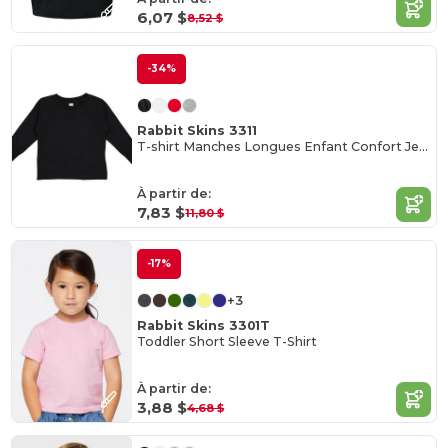
6,07 $
8,52 $
-34%
Rabbit Skins 3311
T-shirt Manches Longues Enfant Confort Jersey
À partir de:
7,83 $
11,80 $
-17%
+3
Rabbit Skins 3301T
Toddler Short Sleeve T-Shirt
À partir de:
3,88 $
4,68 $