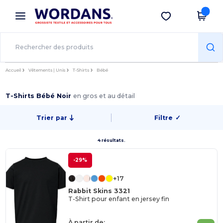
×
Appli Wordans
Obtenir l'appli
Meilleurs prix sur l’app !
Accueil
Vêtements | Unis
T-Shirts
Bébé
T-Shirts Bébé Noir
en gros et au détail
Trier par
Filtre
✓
4 résultats.
-29%
+17
Rabbit Skins 3321
T-Shirt pour enfant en jersey fin
À partir de: