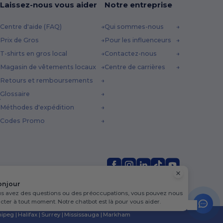
Laissez-nous vous aider
Notre entreprise
Centre d'aide (FAQ)
Qui sommes-nous
Prix de Gros
Pour les influenceurs
T-shirts en gros local
Contactez-nous
Magasin de vêtements locaux
Centre de carrières
Retours et remboursements
Glossaire
Méthodes d'expédition
Codes Promo
onjour
us avez des questions ou des préoccupations, vous pouvez nous
cter à tout moment. Notre chatbot est là pour vous aider.
ipeg
|
Halifax
|
Surrey
|
Mississauga
|
Markham