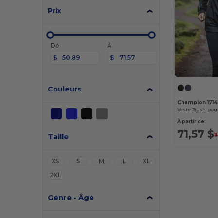
Prix
De
À
$
$
Couleurs
Champion 1714
Veste Rush po
À partir de:
71,57 $
Taille
1
XS
S
M
L
XL
2XL
Genre - Âge