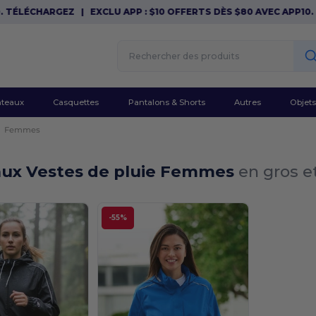
 TÉLÉCHARGEZ
|
EXCLU APP : $10 OFFERTS DÈS $80 AVEC APP10. T
teaux
Casquettes
Pantalons & Shorts
Autres
Objets
Femmes
ux Vestes de pluie Femmes
en gros e
-55%