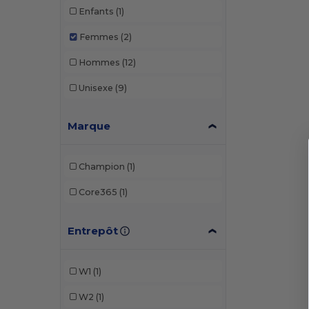
Enfants
(1)
Femmes
(2)
Hommes
(12)
Unisexe
(9)
Marque
Champion
(1)
Core365
(1)
Entrepôt
W1
(1)
W2
(1)