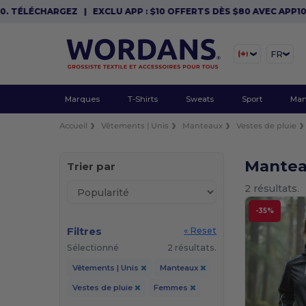
. TÉLÉCHARGEZ
|
EXCLU APP : $10 OFFERTS DÈS $80 AVEC APP10.
FR
Marques
T-Shirts
Sweats
Sport
Man
Accueil
Vêtements | Unis
Manteaux
Vestes de pluie
Mantea
Trier par
2 résultats.
-35%
Filtres
« Reset
Sélectionné
2 résultats.
Vêtements | Unis
Manteaux
Vestes de pluie
Femmes