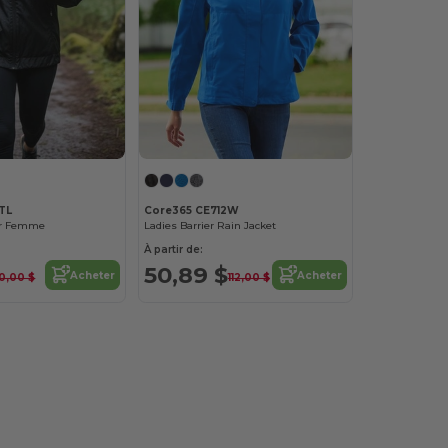
TL
Core365 CE712W
ur Femme
Ladies Barrier Rain Jacket
À partir de:
50,89 $
Acheter
Acheter
10,00 $
112,00 $