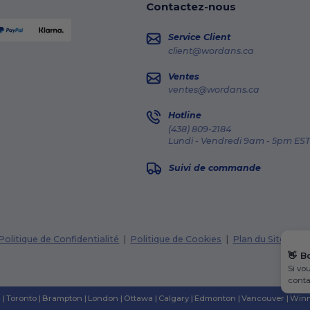
Contactez-nous
Service Client
client@wordans.ca
Ventes
ventes@wordans.ca
Hotline
(438) 809-2184
Lundi - Vendredi 9am - 5pm EST
Suivi de commande
Politique de Confidentialité
|
Politique de Cookies
|
Plan du Site
👋
B
Si vo
conta
n
|
Toronto
|
Brampton
|
London
|
Ottawa
|
Calgary
|
Edmonton
|
Vancouver
|
Winn